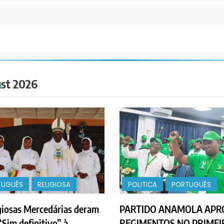
st 2026
TUGUÊS
RELIGIOSA
POLITICA
PORTUGUÊS
giosas Mercedárias deram
PARTIDO ANAMOLA APR
“Sim definitivo” à
REGIMENTOS NO PRIMEI