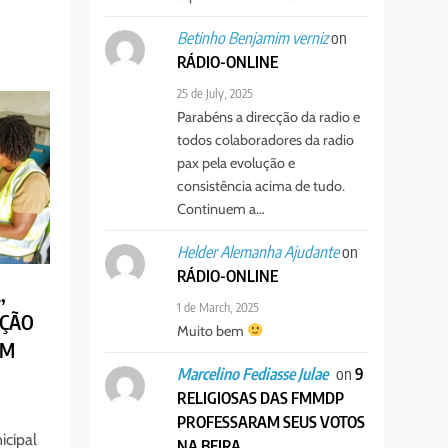
on
Betinho Benjamim verniz
RÁDIO-ONLINE
25 de July, 2025
Parabéns a direcção da radio e
todos colaboradores da radio
pax pela evolução e
consistência acima de tudo.
Continuem a…
on
Helder Alemanha Ajudante
RÁDIO-ONLINE
,
1 de March, 2025
UÇÃO
Muito bem
AM
on
9
Marcelino Fediasse Julae
RELIGIOSAS DAS FMMDP
PROFESSARAM SEUS VOTOS
icipal
NA BEIRA