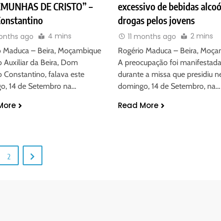
MUNHAS DE CRISTO” –
excessivo de bebidas alcoó
onstantino
drogas pelos jovens
4 mins
2 mins
months ago
11 months ago
o Maduca – Beira, Moçambique
Rogério Maduca – Beira, Moç
 Auxiliar da Beira, Dom
A preocupação foi manifestad
 Constantino, falava este
durante a missa que presidiu n
o, 14 de Setembro na…
domingo, 14 de Setembro, na…
More
Read More
2