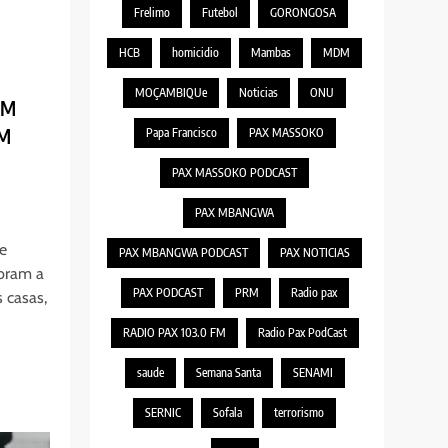
Frelimo
Futebol
GORONGOSA
HCB
homicidio
Mambas
MDM
MOÇAMBIQUe
Noticias
ONU
EM
M
Papa Francisco
PAX MASSOKO
PAX MASSOKO PODCAST
PAX MBANGWA
e
PAX MBANGWA PODCAST
PAX NOTICIAS
ebram a
PAX PODCAST
PRM
Radio pax
 casas,
RADIO PAX 103.0 FM
Radio Pax PodCast
saude
Semana Santa
SENAMI
SERNIC
Sofala
terrorismo