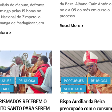
da Beira, Albano Cariz António,
viário de Maputo, defronta
no dia 09 do mês em curso o
omingo pelas 15 horas no
processo…
 Nacional do Zimpeto, o
manga de Madagáscar, em…
Read More
More
TUGUÊS
RELIGIOSA
PORTUGUÊS
RELIGIOSA
IEDADE
SOCIEDADE
CRISMADOS RECEBEM O
Bispo Auxiliar da Beira
ITO SANTO PARA SEREM
preocupado com o consu