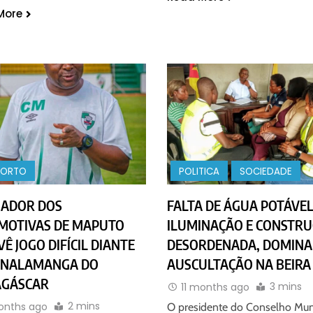
More
PORTO
POLITICA
SOCIEDADE
NADOR DOS
FALTA DE ÁGUA POTÁVEL
MOTIVAS DE MAPUTO
ILUMINAÇÃO E CONSTR
Ê JOGO DIFÍCIL DIANTE
DESORDENADA, DOMIN
ANALAMANGA DO
AUSCULTAÇÃO NA BEIRA
GÁSCAR
3 mins
11 months ago
2 mins
months ago
O presidente do Conselho Mun