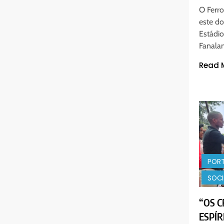
O Ferro
este d
Estádio
Fanala
Read 
POR
SOC
“OS 
ESPÍR