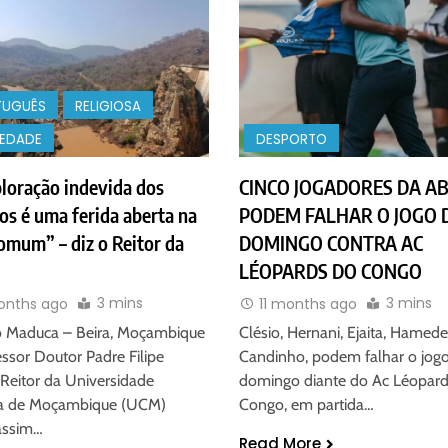
TUGUÊS
RELIGIOSA
IEDADE
DESPORTO
loração indevida dos
CINCO JOGADORES DA A
os é uma ferida aberta na
PODEM FALHAR O JOGO 
omum” – diz o Reitor da
DOMINGO CONTRA AC
LÉOPARDS DO CONGO
3 mins
3 mins
months ago
11 months ago
o Maduca – Beira, Moçambique
Clésio, Hernani, Ejaita, Hamede
ssor Doutor Padre Filipe
Candinho, podem falhar o jogo
Reitor da Universidade
domingo diante do Ac Léopar
ca de Moçambique (UCM)
Congo, em partida…
assim…
Read More