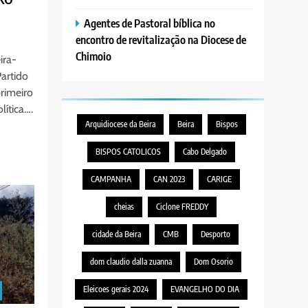
Agentes de Pastoral bíblica no
encontro de revitalização na Diocese de
Chimoio
ira-
artido
rimeiro
lítica….
Arquidiocese da Beira
Beira
Bispos
BISPOS CATOLICOS
Cabo Delgado
CAMPANHA
CAN 2023
CARIGE
cheias
Ciclone FREDDY
cidade da Beira
CMB
Desporto
dom claudio dalla zuanna
Dom Osorio
Eleicoes gerais 2024
EVANGELHO DO DIA