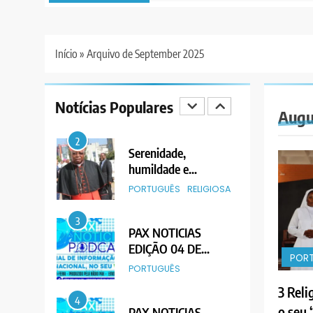
EDIÇÃO 05 DE
AGOSTO DE 2026
PORTUGUÊS
Início
»
Arquivo de September 2025
2
Serenidade,
humildade e
Notícias Populares
integridade entre o
PORTUGUÊS
RELIGIOSA
Augu
legado do Cardeal
Júlio Langa
3
PAX NOTICIAS
EDIÇÃO 04 DE
AGOSTO DE 2026
PORTUGUÊS
4
PAX NOTICIAS
EDIÇÃO 03 DE
POR
AGOSTO DE 2026
PORTUGUÊS
3 Reli
5
o seu 
Agentes de Pastoral