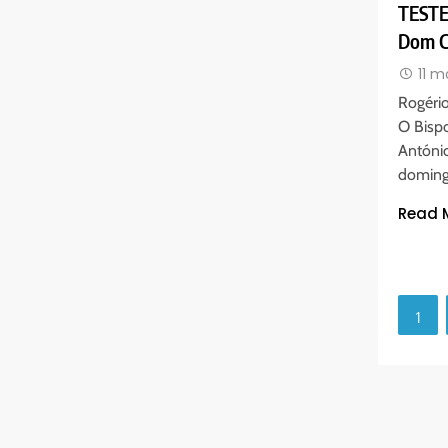
TESTE
Dom C
11 
Rogéri
O Bispo
António
doming
Read 
1