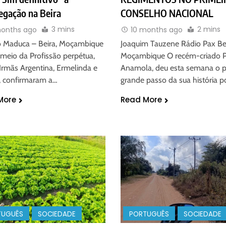
egação na Beira
CONSELHO NACIONAL
3 mins
2 mins
months ago
10 months ago
o Maduca – Beira, Moçambique
Joaquim Tauzene Rádio Pax Be
 meio da Profissão perpétua,
Moçambique O recém-criado P
Irmãs Argentina, Ermelinda e
Anamola, deu esta semana o p
a, confirmaram a…
grande passo da sua história po
More
Read More
TUGUÊS
SOCIEDADE
PORTUGUÊS
SOCIEDADE