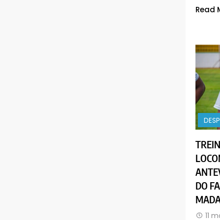
Read 
DES
TREI
LOCO
ANTEV
DO F
MADA
11 