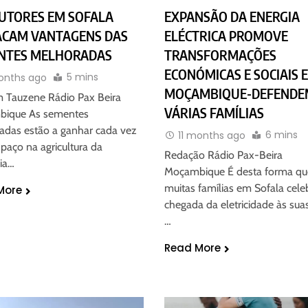
UTORES EM SOFALA
EXPANSÃO DA ENERGIA
ACAM VANTAGENS DAS
ELÉCTRICA PROMOVE
NTES MELHORADAS
TRANSFORMAÇÕES
ECONÓMICAS E SOCIAIS 
5 mins
months ago
MOÇAMBIQUE-DEFENDE
m Tauzene Rádio Pax Beira
VÁRIAS FAMÍLIAS
ique As sementes
adas estão a ganhar cada vez
6 mins
11 months ago
paço na agricultura da
Redação Rádio Pax-Beira
ia…
Moçambique É desta forma qu
muitas famílias em Sofala cel
More
chegada da eletricidade às suas
…
Read More