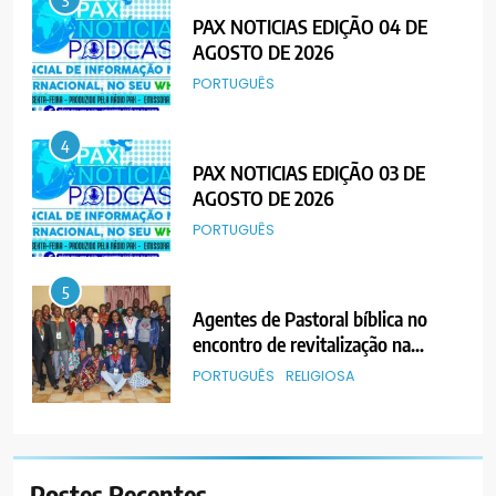
PAX NOTICIAS EDIÇÃO 03 DE
AGOSTO DE 2026
PORTUGUÊS
5
Agentes de Pastoral bíblica no
encontro de revitalização na
Diocese de Chimoio
PORTUGUÊS
RELIGIOSA
6
“Um movimento eclesial sem
Cristo como centro é uma simples
organização humana” – defende o
PORTUGUÊS
RELIGIOSA
Padre Mubango
7
MERCADO DE INHAMÍZUA:
Postes
Recentes
MUNICÍPIO DIZ QUE