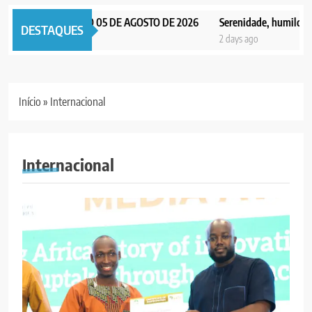
NOTICIAS EDIÇÃO 05 DE AGOSTO DE 2026
Serenidade, humildade e in
DESTAQUES
 ago
2 days ago
Início
»
Internacional
Internacional