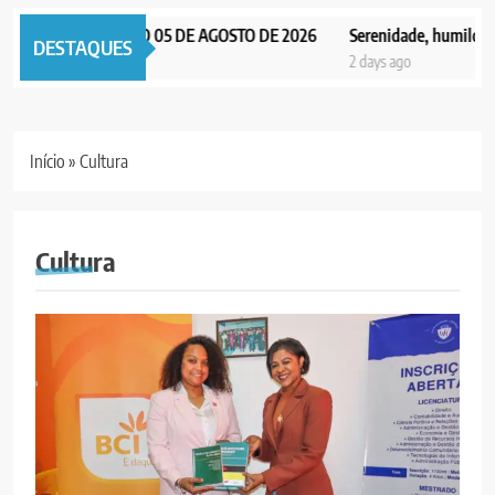
OTICIAS EDIÇÃO 05 DE AGOSTO DE 2026
Serenidade, humildade e int
DESTAQUES
ago
2 days ago
Início
»
Cultura
Cultura