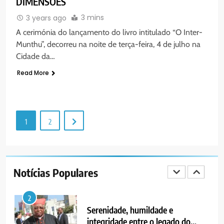
DIMENSÕES
CAMINHO
PAX NOTICIAS EDIÇÃO 28 DE
3 mins
3 years ago
JUNHO DE 2026
A cerimónia do lançamento do livro intitulado “O Inter-
PORTUGUÊS
Munthu”, decorreu na noite de terça-feira, 4 de julho na
Cidade da…
1
Read More
PAX NOTICIAS EDIÇÃO 05 DE
AGOSTO DE 2026
PORTUGUÊS
1
2
2
Serenidade, humildade e
integridade entre o legado do
Cardeal Júlio Langa
Notícias Populares
PORTUGUÊS
RELIGIOSA
3
PAX NOTICIAS EDIÇÃO 04 DE
AGOSTO DE 2026