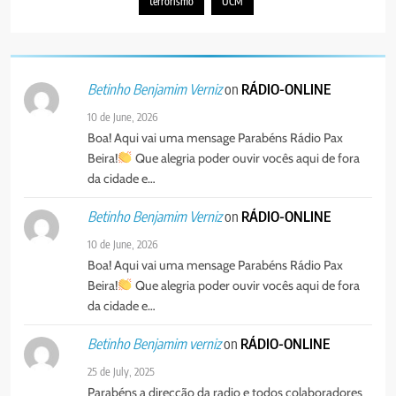
terrorismo
UCM
6
“Um movimento eclesial sem
on
RÁDIO-ONLINE
Betinho Benjamim Verniz
Cristo como centro é uma simples
organização humana” – defende o
PORTUGUÊS
RELIGIOSA
10 de June, 2026
Padre Mubango
Boa! Aqui vai uma mensage Parabéns Rádio Pax
Beira!
Que alegria poder ouvir vocês aqui de fora
7
da cidade e…
MERCADO DE INHAMÍZUA:
MUNICÍPIO DIZ QUE
on
RÁDIO-ONLINE
Betinho Benjamim Verniz
TRANSFERÊNCIA DOS
PORTUGUÊS
SOCIEDADE
10 de June, 2026
VENDEDORES FOI ACEITE, MAS
Boa! Aqui vai uma mensage Parabéns Rádio Pax
SURGIRAM RESISTÊNCIAS PELO
8
Beira!
Que alegria poder ouvir vocês aqui de fora
CAMINHO
PAX NOTICIAS EDIÇÃO 28 DE
da cidade e…
JUNHO DE 2026
on
RÁDIO-ONLINE
Betinho Benjamim verniz
PORTUGUÊS
25 de July, 2025
Parabéns a direcção da radio e todos colaboradores