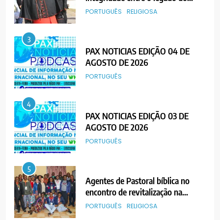
PORTUGUÊS
4
PAX NOTICIAS EDIÇÃO 03 DE
AGOSTO DE 2026
PORTUGUÊS
5
Agentes de Pastoral bíblica no
encontro de revitalização na
Diocese de Chimoio
PORTUGUÊS
RELIGIOSA
6
“Um movimento eclesial sem
Cristo como centro é uma simples
organização humana” – defende o
PORTUGUÊS
RELIGIOSA
Padre Mubango