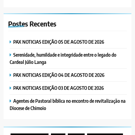
7
MERCADO DE INHAMÍZUA:
Postes
Recentes
MUNICÍPIO DIZ QUE
TRANSFERÊNCIA DOS
PORTUGUÊS
SOCIEDADE
VENDEDORES FOI ACEITE, MAS
PAX NOTICIAS EDIÇÃO 05 DE AGOSTO DE 2026
SURGIRAM RESISTÊNCIAS PELO
8
CAMINHO
Serenidade, humildade e integridade entre o legado do
PAX NOTICIAS EDIÇÃO 28 DE
Cardeal Júlio Langa
JUNHO DE 2026
PORTUGUÊS
PAX NOTICIAS EDIÇÃO 04 DE AGOSTO DE 2026
PAX NOTICIAS EDIÇÃO 03 DE AGOSTO DE 2026
1
PAX NOTICIAS EDIÇÃO 05 DE
Agentes de Pastoral bíblica no encontro de revitalização na
AGOSTO DE 2026
Diocese de Chimoio
PORTUGUÊS
2
Serenidade, humildade e