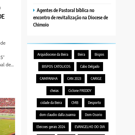
O
Agentes de Pastoral bíblica no
DE
encontro de revitalização na Diocese de
Chimoio
 de
Arquidiocese da Beira
Beira
Bispos
 5°
nal de…
BISPOS CATOLICOS
Cabo Delgado
CAMPANHA
CAN 2023
CARIGE
cheias
Ciclone FREDDY
cidade da Beira
CMB
Desporto
dom claudio dalla zuanna
Dom Osorio
Eleicoes gerais 2024
EVANGELHO DO DIA