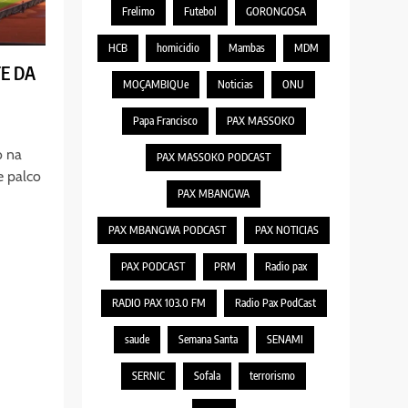
Frelimo
Futebol
GORONGOSA
HCB
homicidio
Mambas
MDM
E DA
MOÇAMBIQUe
Noticias
ONU
Papa Francisco
PAX MASSOKO
o na
PAX MASSOKO PODCAST
e palco
PAX MBANGWA
PAX MBANGWA PODCAST
PAX NOTICIAS
PAX PODCAST
PRM
Radio pax
RADIO PAX 103.0 FM
Radio Pax PodCast
saude
Semana Santa
SENAMI
SERNIC
Sofala
terrorismo