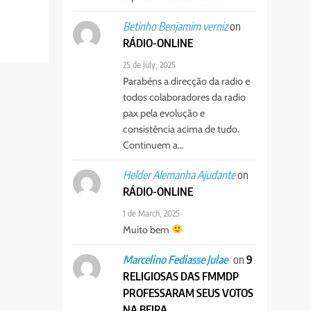
on
Betinho Benjamim verniz
RÁDIO-ONLINE
25 de July, 2025
Parabéns a direcção da radio e
todos colaboradores da radio
pax pela evolução e
consistência acima de tudo.
Continuem a…
on
Helder Alemanha Ajudante
RÁDIO-ONLINE
1 de March, 2025
Muito bem
on
9
Marcelino Fediasse Julae
RELIGIOSAS DAS FMMDP
PROFESSARAM SEUS VOTOS
NA BEIRA