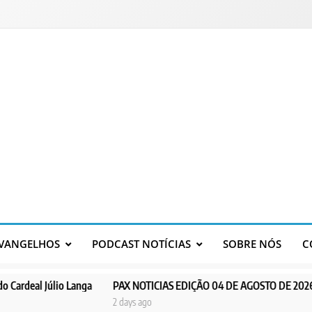
VANGELHOS
PODCAST NOTÍCIAS
SOBRE NÓS
C
o Langa
PAX NOTICIAS EDIÇÃO 04 DE AGOSTO DE 2026
PAX NOT
2 days ago
3 days ago