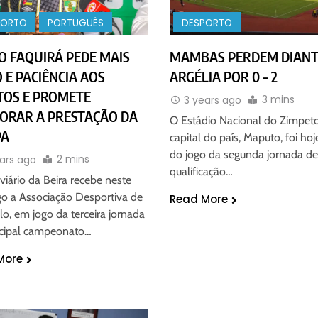
PORTO
PORTUGUÊS
DESPORTO
O FAQUIRÁ PEDE MAIS
MAMBAS PERDEM DIANT
 E PACIÊNCIA AOS
ARGÉLIA POR 0 – 2
TOS E PROMETE
3 mins
3 years ago
ORAR A PRESTAÇÃO DA
O Estádio Nacional do Zimpet
PA
capital do país, Maputo, foi hoj
do jogo da segunda jornada de
2 mins
ars ago
qualificação…
viário da Beira recebe neste
o a Associação Desportiva de
Read More
lo, em jogo da terceira jornada
ncipal campeonato…
More