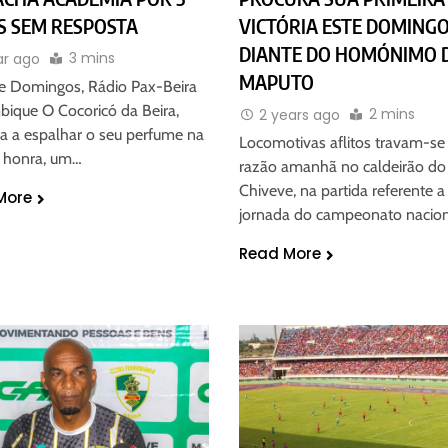
S SEM RESPOSTA
VICTÓRIA ESTE DOMING
DIANTE DO HOMÓNIMO 
3 mins
ar ago
MAPUTO
e Domingos, Rádio Pax-Beira
ique O Cocoricó da Beira,
2 mins
2 years ago
a a espalhar o seu perfume na
Locomotivas aflitos travam-se
e honra, um…
razão amanhã no caldeirão do
Chiveve, na partida referente a
More
jornada do campeonato nacio
Read More