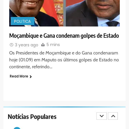
PORTUGUÊS
RELIGIOSA
Padre Mubango
7
POLITICA
MERCADO DE INHAMÍZUA:
MUNICÍPIO DIZ QUE
Moçambique e Gana condenam golpes de Estado
TRANSFERÊNCIA DOS
PORTUGUÊS
SOCIEDADE
VENDEDORES FOI ACEITE, MAS
5 mins
3 years ago
SURGIRAM RESISTÊNCIAS PELO
Os Presidentes de Moçambique e do Gana condenaram
8
CAMINHO
hoje (01.09) em Maputo os últimos golpes de Estado no
PAX NOTICIAS EDIÇÃO 28 DE
continente, referindo…
JUNHO DE 2026
Read More
PORTUGUÊS
1
PAX NOTICIAS EDIÇÃO 05 DE
AGOSTO DE 2026
Notícias Populares
PORTUGUÊS