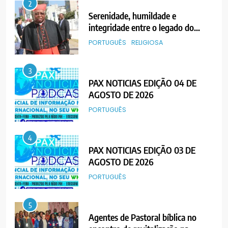
2
Serenidade, humildade e
integridade entre o legado do
Cardeal Júlio Langa
PORTUGUÊS
RELIGIOSA
3
PAX NOTICIAS EDIÇÃO 04 DE
AGOSTO DE 2026
PORTUGUÊS
4
PAX NOTICIAS EDIÇÃO 03 DE
AGOSTO DE 2026
PORTUGUÊS
5
Agentes de Pastoral bíblica no