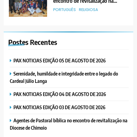
encontro de revitalização na
Diocese de Chimoio
PORTUGUÊS
RELIGIOSA
6
“Um movimento eclesial sem
Postes
Recentes
Cristo como centro é uma simples
organização humana” – defende o
PORTUGUÊS
RELIGIOSA
Padre Mubango
PAX NOTICIAS EDIÇÃO 05 DE AGOSTO DE 2026
7
Serenidade, humildade e integridade entre o legado do
MERCADO DE INHAMÍZUA:
Cardeal Júlio Langa
MUNICÍPIO DIZ QUE
TRANSFERÊNCIA DOS
PORTUGUÊS
SOCIEDADE
PAX NOTICIAS EDIÇÃO 04 DE AGOSTO DE 2026
VENDEDORES FOI ACEITE, MAS
SURGIRAM RESISTÊNCIAS PELO
PAX NOTICIAS EDIÇÃO 03 DE AGOSTO DE 2026
8
CAMINHO
PAX NOTICIAS EDIÇÃO 28 DE
Agentes de Pastoral bíblica no encontro de revitalização na
JUNHO DE 2026
Diocese de Chimoio
PORTUGUÊS