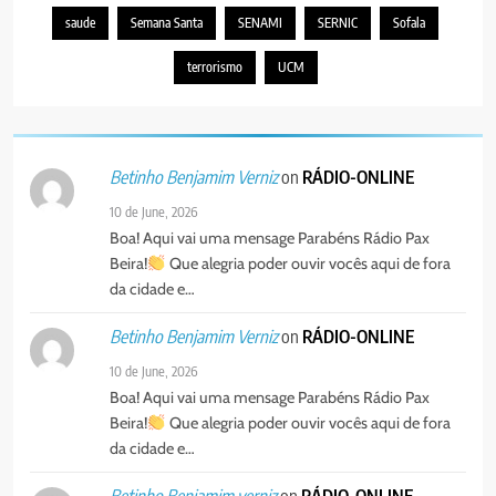
PAX NOTICIAS EDIÇÃO 03 DE
saude
Semana Santa
SENAMI
SERNIC
Sofala
AGOSTO DE 2026
PORTUGUÊS
terrorismo
UCM
5
Agentes de Pastoral bíblica no
on
RÁDIO-ONLINE
Betinho Benjamim Verniz
encontro de revitalização na
Diocese de Chimoio
PORTUGUÊS
RELIGIOSA
10 de June, 2026
Boa! Aqui vai uma mensage Parabéns Rádio Pax
Beira!
Que alegria poder ouvir vocês aqui de fora
6
da cidade e…
“Um movimento eclesial sem
Cristo como centro é uma simples
on
RÁDIO-ONLINE
Betinho Benjamim Verniz
organização humana” – defende o
PORTUGUÊS
RELIGIOSA
10 de June, 2026
Padre Mubango
Boa! Aqui vai uma mensage Parabéns Rádio Pax
7
Beira!
Que alegria poder ouvir vocês aqui de fora
MERCADO DE INHAMÍZUA:
da cidade e…
MUNICÍPIO DIZ QUE
on
RÁDIO-ONLINE