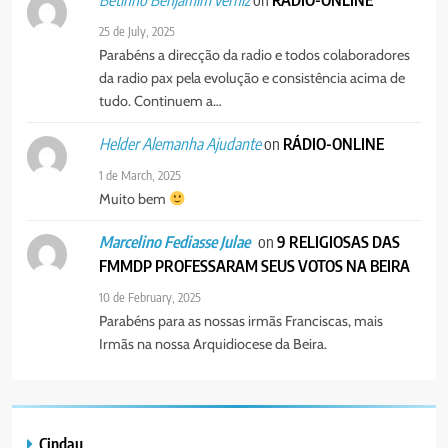
TRANSFERÊNCIA DOS
Betinho Benjamim verniz
PORTUGUÊS
SOCIEDADE
VENDEDORES FOI ACEITE, MAS
25 de July, 2025
SURGIRAM RESISTÊNCIAS PELO
Parabéns a direcção da radio e todos colaboradores
8
CAMINHO
da radio pax pela evolução e consistência acima de
PAX NOTICIAS EDIÇÃO 28 DE
tudo. Continuem a…
JUNHO DE 2026
PORTUGUÊS
on
RÁDIO-ONLINE
Helder Alemanha Ajudante
1 de March, 2025
Muito bem
on
9 RELIGIOSAS DAS
Marcelino Fediasse Julae
FMMDP PROFESSARAM SEUS VOTOS NA BEIRA
10 de February, 2025
Parabéns para as nossas irmãs Franciscas, mais
Irmãs na nossa Arquidiocese da Beira.
Cindau