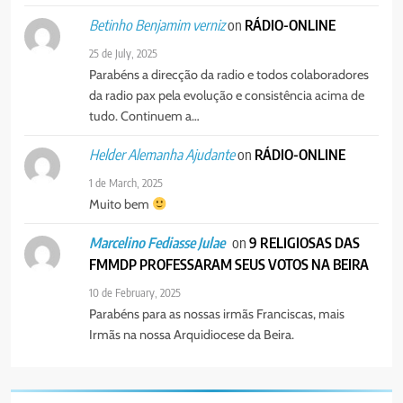
MUNICÍPIO DIZ QUE
TRANSFERÊNCIA DOS
on
RÁDIO-ONLINE
Betinho Benjamim verniz
PORTUGUÊS
SOCIEDADE
VENDEDORES FOI ACEITE, MAS
25 de July, 2025
SURGIRAM RESISTÊNCIAS PELO
Parabéns a direcção da radio e todos colaboradores
8
CAMINHO
da radio pax pela evolução e consistência acima de
PAX NOTICIAS EDIÇÃO 28 DE
tudo. Continuem a…
JUNHO DE 2026
PORTUGUÊS
on
RÁDIO-ONLINE
Helder Alemanha Ajudante
1 de March, 2025
Muito bem
on
9 RELIGIOSAS DAS
Marcelino Fediasse Julae
FMMDP PROFESSARAM SEUS VOTOS NA BEIRA
10 de February, 2025
Parabéns para as nossas irmãs Franciscas, mais
Irmãs na nossa Arquidiocese da Beira.