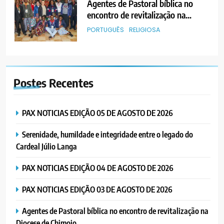
Agentes de Pastoral bíblica no
encontro de revitalização na
Diocese de Chimoio
PORTUGUÊS
RELIGIOSA
6
“Um movimento eclesial sem
Postes
Recentes
Cristo como centro é uma simples
organização humana” – defende o
PORTUGUÊS
RELIGIOSA
Padre Mubango
PAX NOTICIAS EDIÇÃO 05 DE AGOSTO DE 2026
7
Serenidade, humildade e integridade entre o legado do
MERCADO DE INHAMÍZUA:
Cardeal Júlio Langa
MUNICÍPIO DIZ QUE
TRANSFERÊNCIA DOS
PORTUGUÊS
SOCIEDADE
PAX NOTICIAS EDIÇÃO 04 DE AGOSTO DE 2026
VENDEDORES FOI ACEITE, MAS
SURGIRAM RESISTÊNCIAS PELO
PAX NOTICIAS EDIÇÃO 03 DE AGOSTO DE 2026
8
CAMINHO
PAX NOTICIAS EDIÇÃO 28 DE
Agentes de Pastoral bíblica no encontro de revitalização na
JUNHO DE 2026
Diocese de Chimoio