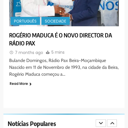
Cristo como centro é uma simples
organização humana” – defende o
PORTUGUÊS
RELIGIOSA
Padre Mubango
PORTUGUÊS
SOCIEDADE
7
MERCADO DE INHAMÍZUA:
ROGÉRIO MADUCA É O NOVO DIRECTOR DA
MUNICÍPIO DIZ QUE
RÁDIO PAX
TRANSFERÊNCIA DOS
PORTUGUÊS
SOCIEDADE
VENDEDORES FOI ACEITE, MAS
5 mins
7 months ago
SURGIRAM RESISTÊNCIAS PELO
Bulande Domingos, Rádio Pax Beira-Moçambique
8
CAMINHO
Nascido em 11 de Novembro de 1993, na cidade da Beira,
PAX NOTICIAS EDIÇÃO 28 DE
Rogério Maduca começou a…
JUNHO DE 2026
Read More
PORTUGUÊS
1
PAX NOTICIAS EDIÇÃO 05 DE
AGOSTO DE 2026
Notícias Populares
PORTUGUÊS