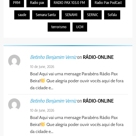
PRM
Radio pax
RADIO PAX 103.0 FM
Radio Pax PodCast
4
PAX NOTICIAS EDIÇÃO 03 DE
saude
Semana Santa
SENAMI
SERNIC
Sofala
AGOSTO DE 2026
PORTUGUÊS
terrorismo
UCM
5
Agentes de Pastoral bíblica no
on
RÁDIO-ONLINE
Betinho Benjamim Verniz
encontro de revitalização na
Diocese de Chimoio
PORTUGUÊS
RELIGIOSA
10 de June, 2026
Boa! Aqui vai uma mensage Parabéns Rádio Pax
Beira!
Que alegria poder ouvir vocês aqui de fora
6
da cidade e…
“Um movimento eclesial sem
Cristo como centro é uma simples
on
RÁDIO-ONLINE
Betinho Benjamim Verniz
organização humana” – defende o
PORTUGUÊS
RELIGIOSA
10 de June, 2026
Padre Mubango
Boa! Aqui vai uma mensage Parabéns Rádio Pax
7
Beira!
Que alegria poder ouvir vocês aqui de fora
MERCADO DE INHAMÍZUA:
da cidade e…