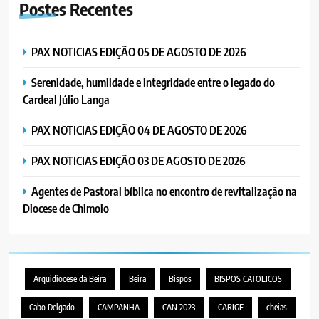
Postes
Recentes
Cristo como centro é uma simples
organização humana” – defende o
PORTUGUÊS
RELIGIOSA
Padre Mubango
PAX NOTICIAS EDIÇÃO 05 DE AGOSTO DE 2026
7
Serenidade, humildade e integridade entre o legado do
MERCADO DE INHAMÍZUA:
Cardeal Júlio Langa
MUNICÍPIO DIZ QUE
TRANSFERÊNCIA DOS
PORTUGUÊS
SOCIEDADE
PAX NOTICIAS EDIÇÃO 04 DE AGOSTO DE 2026
VENDEDORES FOI ACEITE, MAS
SURGIRAM RESISTÊNCIAS PELO
PAX NOTICIAS EDIÇÃO 03 DE AGOSTO DE 2026
8
CAMINHO
PAX NOTICIAS EDIÇÃO 28 DE
Agentes de Pastoral bíblica no encontro de revitalização na
JUNHO DE 2026
Diocese de Chimoio
PORTUGUÊS
1
PAX NOTICIAS EDIÇÃO 05 DE
Arquidiocese da Beira
Beira
Bispos
BISPOS CATOLICOS
AGOSTO DE 2026
Cabo Delgado
CAMPANHA
CAN 2023
CARIGE
cheias
PORTUGUÊS