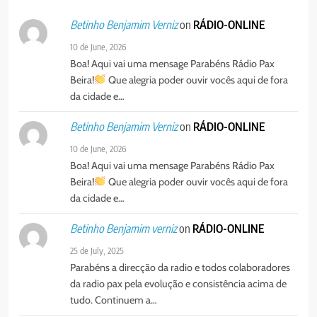
Agentes de Pastoral bíblica no
on
RÁDIO-ONLINE
Betinho Benjamim Verniz
encontro de revitalização na
Diocese de Chimoio
PORTUGUÊS
RELIGIOSA
10 de June, 2026
Boa! Aqui vai uma mensage Parabéns Rádio Pax
Beira!
Que alegria poder ouvir vocês aqui de fora
6
da cidade e…
“Um movimento eclesial sem
Cristo como centro é uma simples
on
RÁDIO-ONLINE
Betinho Benjamim Verniz
organização humana” – defende o
PORTUGUÊS
RELIGIOSA
10 de June, 2026
Padre Mubango
Boa! Aqui vai uma mensage Parabéns Rádio Pax
7
Beira!
Que alegria poder ouvir vocês aqui de fora
MERCADO DE INHAMÍZUA:
da cidade e…
MUNICÍPIO DIZ QUE
TRANSFERÊNCIA DOS
on
RÁDIO-ONLINE
Betinho Benjamim verniz
PORTUGUÊS
SOCIEDADE
VENDEDORES FOI ACEITE, MAS
25 de July, 2025
SURGIRAM RESISTÊNCIAS PELO
Parabéns a direcção da radio e todos colaboradores
8
CAMINHO
da radio pax pela evolução e consistência acima de
PAX NOTICIAS EDIÇÃO 28 DE
tudo. Continuem a…
JUNHO DE 2026