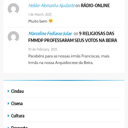
PORTUGUÊS
on
RÁDIO-ONLINE
Helder Alemanha Ajudante
1 de March, 2025
Muito bem
on
9 RELIGIOSAS DAS
Marcelino Fediasse Julae
FMMDP PROFESSARAM SEUS VOTOS NA BEIRA
10 de February, 2025
Parabéns para as nossas irmãs Franciscas, mais
Irmãs na nossa Arquidiocese da Beira.
Cindau
Cisena
Cultura
Desporto