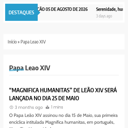
PAX NOTICIAS EDIÇÃO 05 DE AGOSTO DE 2026
Serenidade, humilda
DESTAQUES
3 days ago
3 days ago
Início
»
Papa Leao XIV
Papa Leao XIV
NOTICIAS DO VATICANO
PORTUGUÊS
RELIGIOSA
SOCIEDADE
“MAGNIFICA HUMANITAS” DE LEÃO XIV SERÁ
LANÇADA NO DIA 25 DE MAIO
1 mins
3 months ago
O Papa Leão XIV assinou no dia 15 de Maio, sua primeira
encíclica intitulada Magnifica humanitas, em português,