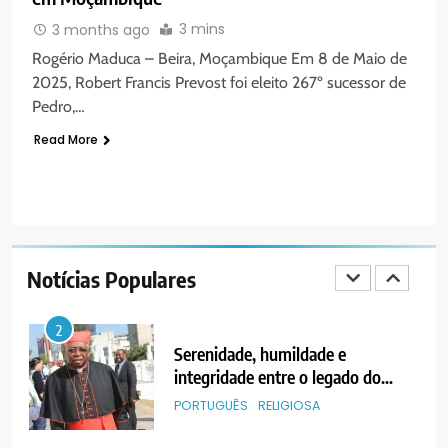
TRANSFERÊNCIA DOS
PORTUGUÊS
SOCIEDADE
VENDEDORES FOI ACEITE, MAS
3 mins
3 months ago
SURGIRAM RESISTÊNCIAS PELO
Rogério Maduca – Beira, Moçambique Em 8 de Maio de
8
CAMINHO
2025, Robert Francis Prevost foi eleito 267º sucessor de
PAX NOTICIAS EDIÇÃO 28 DE
Pedro,…
JUNHO DE 2026
Read More
PORTUGUÊS
1
PAX NOTICIAS EDIÇÃO 05 DE
AGOSTO DE 2026
Notícias Populares
PORTUGUÊS
2
Serenidade, humildade e
integridade entre o legado do
Cardeal Júlio Langa
PORTUGUÊS
RELIGIOSA