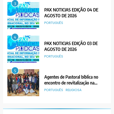
3
PAX NOTICIAS EDIÇÃO 04 DE
AGOSTO DE 2026
PORTUGUÊS
4
PAX NOTICIAS EDIÇÃO 03 DE
AGOSTO DE 2026
PORTUGUÊS
5
Agentes de Pastoral bíblica no
encontro de revitalização na
Diocese de Chimoio
PORTUGUÊS
RELIGIOSA
6
“Um movimento eclesial sem