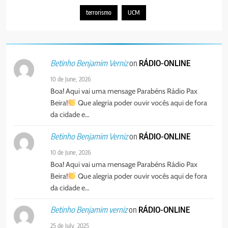
PORTUGUÊS
terrorismo
UCM
5
Agentes de Pastoral bíblica no
on
RÁDIO-ONLINE
Betinho Benjamim Verniz
encontro de revitalização na
Diocese de Chimoio
PORTUGUÊS
RELIGIOSA
10 de June, 2026
Boa! Aqui vai uma mensage Parabéns Rádio Pax
Beira!
Que alegria poder ouvir vocês aqui de fora
6
da cidade e…
“Um movimento eclesial sem
Cristo como centro é uma simples
on
RÁDIO-ONLINE
Betinho Benjamim Verniz
organização humana” – defende o
PORTUGUÊS
RELIGIOSA
10 de June, 2026
Padre Mubango
Boa! Aqui vai uma mensage Parabéns Rádio Pax
7
Beira!
Que alegria poder ouvir vocês aqui de fora
MERCADO DE INHAMÍZUA:
da cidade e…
MUNICÍPIO DIZ QUE
TRANSFERÊNCIA DOS
on
RÁDIO-ONLINE
Betinho Benjamim verniz
PORTUGUÊS
SOCIEDADE
VENDEDORES FOI ACEITE, MAS
25 de July, 2025