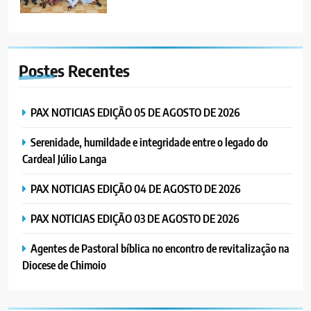
6
“Um movimento eclesial sem
Postes
Recentes
Cristo como centro é uma simples
organização humana” – defende o
PORTUGUÊS
RELIGIOSA
Padre Mubango
PAX NOTICIAS EDIÇÃO 05 DE AGOSTO DE 2026
7
Serenidade, humildade e integridade entre o legado do
MERCADO DE INHAMÍZUA:
Cardeal Júlio Langa
MUNICÍPIO DIZ QUE
TRANSFERÊNCIA DOS
PORTUGUÊS
SOCIEDADE
PAX NOTICIAS EDIÇÃO 04 DE AGOSTO DE 2026
VENDEDORES FOI ACEITE, MAS
SURGIRAM RESISTÊNCIAS PELO
PAX NOTICIAS EDIÇÃO 03 DE AGOSTO DE 2026
8
CAMINHO
PAX NOTICIAS EDIÇÃO 28 DE
Agentes de Pastoral bíblica no encontro de revitalização na
JUNHO DE 2026
Diocese de Chimoio
PORTUGUÊS
1