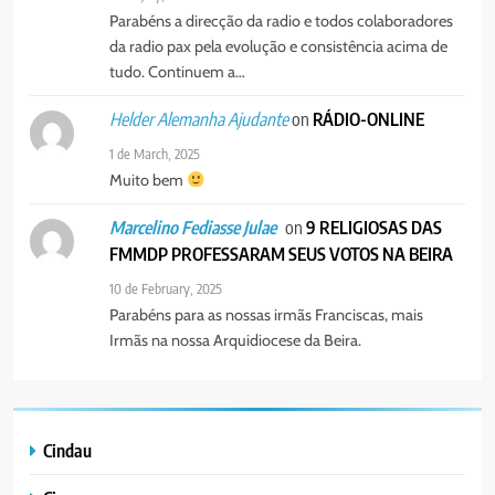
SURGIRAM RESISTÊNCIAS PELO
Parabéns a direcção da radio e todos colaboradores
8
CAMINHO
da radio pax pela evolução e consistência acima de
PAX NOTICIAS EDIÇÃO 28 DE
tudo. Continuem a…
JUNHO DE 2026
PORTUGUÊS
on
RÁDIO-ONLINE
Helder Alemanha Ajudante
1 de March, 2025
Muito bem
on
9 RELIGIOSAS DAS
Marcelino Fediasse Julae
FMMDP PROFESSARAM SEUS VOTOS NA BEIRA
10 de February, 2025
Parabéns para as nossas irmãs Franciscas, mais
Irmãs na nossa Arquidiocese da Beira.
Cindau