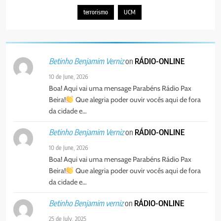
PORTUGUÊS
terrorismo
UCM
5
Agentes de Pastoral bíblica no
on
RÁDIO-ONLINE
Betinho Benjamim Verniz
encontro de revitalização na
Diocese de Chimoio
PORTUGUÊS
RELIGIOSA
10 de June, 2026
Boa! Aqui vai uma mensage Parabéns Rádio Pax
Beira!
Que alegria poder ouvir vocês aqui de fora
6
da cidade e…
“Um movimento eclesial sem
Cristo como centro é uma simples
on
RÁDIO-ONLINE
Betinho Benjamim Verniz
organização humana” – defende o
PORTUGUÊS
RELIGIOSA
10 de June, 2026
Padre Mubango
Boa! Aqui vai uma mensage Parabéns Rádio Pax
7
Beira!
Que alegria poder ouvir vocês aqui de fora
MERCADO DE INHAMÍZUA:
da cidade e…
MUNICÍPIO DIZ QUE
TRANSFERÊNCIA DOS
on
RÁDIO-ONLINE
Betinho Benjamim verniz
PORTUGUÊS
SOCIEDADE
VENDEDORES FOI ACEITE, MAS
25 de July, 2025