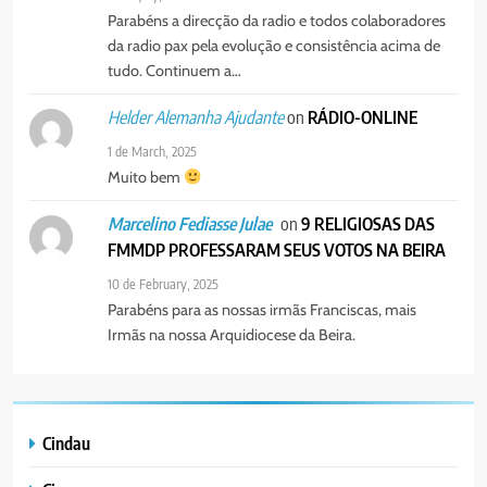
SURGIRAM RESISTÊNCIAS PELO
Parabéns a direcção da radio e todos colaboradores
8
CAMINHO
da radio pax pela evolução e consistência acima de
PAX NOTICIAS EDIÇÃO 28 DE
tudo. Continuem a…
JUNHO DE 2026
PORTUGUÊS
on
RÁDIO-ONLINE
Helder Alemanha Ajudante
1 de March, 2025
Muito bem
on
9 RELIGIOSAS DAS
Marcelino Fediasse Julae
FMMDP PROFESSARAM SEUS VOTOS NA BEIRA
10 de February, 2025
Parabéns para as nossas irmãs Franciscas, mais
Irmãs na nossa Arquidiocese da Beira.
Cindau