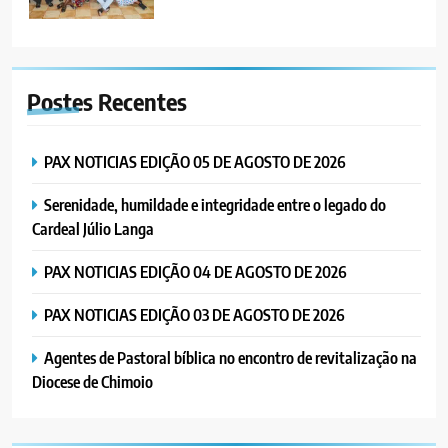
6
“Um movimento eclesial sem
Postes
Recentes
Cristo como centro é uma simples
organização humana” – defende o
PORTUGUÊS
RELIGIOSA
Padre Mubango
PAX NOTICIAS EDIÇÃO 05 DE AGOSTO DE 2026
7
Serenidade, humildade e integridade entre o legado do
MERCADO DE INHAMÍZUA:
Cardeal Júlio Langa
MUNICÍPIO DIZ QUE
TRANSFERÊNCIA DOS
PORTUGUÊS
SOCIEDADE
PAX NOTICIAS EDIÇÃO 04 DE AGOSTO DE 2026
VENDEDORES FOI ACEITE, MAS
SURGIRAM RESISTÊNCIAS PELO
PAX NOTICIAS EDIÇÃO 03 DE AGOSTO DE 2026
8
CAMINHO
PAX NOTICIAS EDIÇÃO 28 DE
Agentes de Pastoral bíblica no encontro de revitalização na
JUNHO DE 2026
Diocese de Chimoio
PORTUGUÊS
1