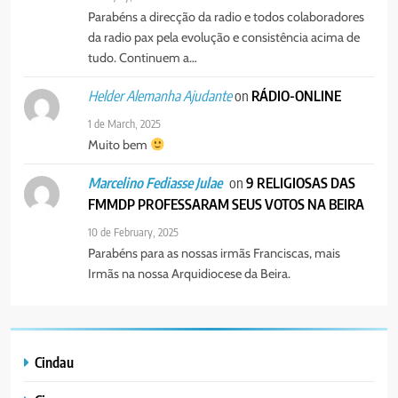
SURGIRAM RESISTÊNCIAS PELO
Parabéns a direcção da radio e todos colaboradores
8
CAMINHO
da radio pax pela evolução e consistência acima de
PAX NOTICIAS EDIÇÃO 28 DE
tudo. Continuem a…
JUNHO DE 2026
PORTUGUÊS
on
RÁDIO-ONLINE
Helder Alemanha Ajudante
1 de March, 2025
Muito bem
on
9 RELIGIOSAS DAS
Marcelino Fediasse Julae
FMMDP PROFESSARAM SEUS VOTOS NA BEIRA
10 de February, 2025
Parabéns para as nossas irmãs Franciscas, mais
Irmãs na nossa Arquidiocese da Beira.
Cindau