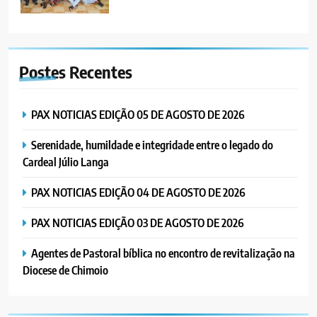
6
“Um movimento eclesial sem
Postes
Recentes
Cristo como centro é uma simples
organização humana” – defende o
PORTUGUÊS
RELIGIOSA
Padre Mubango
PAX NOTICIAS EDIÇÃO 05 DE AGOSTO DE 2026
7
Serenidade, humildade e integridade entre o legado do
MERCADO DE INHAMÍZUA:
Cardeal Júlio Langa
MUNICÍPIO DIZ QUE
TRANSFERÊNCIA DOS
PORTUGUÊS
SOCIEDADE
PAX NOTICIAS EDIÇÃO 04 DE AGOSTO DE 2026
VENDEDORES FOI ACEITE, MAS
SURGIRAM RESISTÊNCIAS PELO
PAX NOTICIAS EDIÇÃO 03 DE AGOSTO DE 2026
8
CAMINHO
PAX NOTICIAS EDIÇÃO 28 DE
Agentes de Pastoral bíblica no encontro de revitalização na
JUNHO DE 2026
Diocese de Chimoio
PORTUGUÊS
1