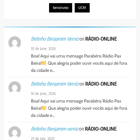
PORTUGUÊS
terrorismo
UCM
5
Agentes de Pastoral bíblica no
on
RÁDIO-ONLINE
Betinho Benjamim Verniz
encontro de revitalização na
Diocese de Chimoio
PORTUGUÊS
RELIGIOSA
10 de June, 2026
Boa! Aqui vai uma mensage Parabéns Rádio Pax
Beira!
Que alegria poder ouvir vocês aqui de fora
6
da cidade e…
“Um movimento eclesial sem
Cristo como centro é uma simples
on
RÁDIO-ONLINE
Betinho Benjamim Verniz
organização humana” – defende o
PORTUGUÊS
RELIGIOSA
10 de June, 2026
Padre Mubango
Boa! Aqui vai uma mensage Parabéns Rádio Pax
7
Beira!
Que alegria poder ouvir vocês aqui de fora
MERCADO DE INHAMÍZUA:
da cidade e…
MUNICÍPIO DIZ QUE
TRANSFERÊNCIA DOS
on
RÁDIO-ONLINE
Betinho Benjamim verniz
PORTUGUÊS
SOCIEDADE
VENDEDORES FOI ACEITE, MAS
25 de July, 2025