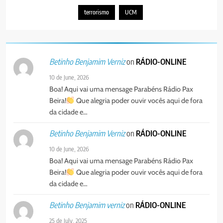
PORTUGUÊS
terrorismo
UCM
5
Agentes de Pastoral bíblica no
on
RÁDIO-ONLINE
Betinho Benjamim Verniz
encontro de revitalização na
Diocese de Chimoio
PORTUGUÊS
RELIGIOSA
10 de June, 2026
Boa! Aqui vai uma mensage Parabéns Rádio Pax
Beira!
Que alegria poder ouvir vocês aqui de fora
6
da cidade e…
“Um movimento eclesial sem
Cristo como centro é uma simples
on
RÁDIO-ONLINE
Betinho Benjamim Verniz
organização humana” – defende o
PORTUGUÊS
RELIGIOSA
10 de June, 2026
Padre Mubango
Boa! Aqui vai uma mensage Parabéns Rádio Pax
7
Beira!
Que alegria poder ouvir vocês aqui de fora
MERCADO DE INHAMÍZUA:
da cidade e…
MUNICÍPIO DIZ QUE
TRANSFERÊNCIA DOS
on
RÁDIO-ONLINE
Betinho Benjamim verniz
PORTUGUÊS
SOCIEDADE
VENDEDORES FOI ACEITE, MAS
25 de July, 2025