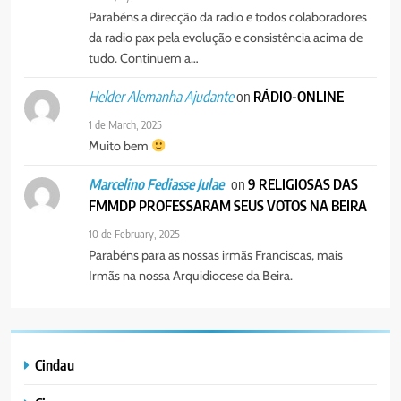
SURGIRAM RESISTÊNCIAS PELO
Parabéns a direcção da radio e todos colaboradores
8
CAMINHO
da radio pax pela evolução e consistência acima de
PAX NOTICIAS EDIÇÃO 28 DE
tudo. Continuem a…
JUNHO DE 2026
PORTUGUÊS
on
RÁDIO-ONLINE
Helder Alemanha Ajudante
1 de March, 2025
Muito bem
on
9 RELIGIOSAS DAS
Marcelino Fediasse Julae
FMMDP PROFESSARAM SEUS VOTOS NA BEIRA
10 de February, 2025
Parabéns para as nossas irmãs Franciscas, mais
Irmãs na nossa Arquidiocese da Beira.
Cindau