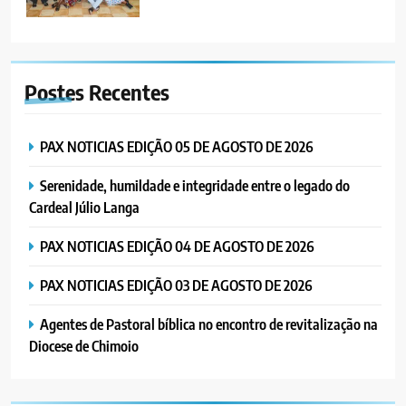
6
“Um movimento eclesial sem
Postes
Recentes
Cristo como centro é uma simples
organização humana” – defende o
PORTUGUÊS
RELIGIOSA
Padre Mubango
PAX NOTICIAS EDIÇÃO 05 DE AGOSTO DE 2026
7
Serenidade, humildade e integridade entre o legado do
MERCADO DE INHAMÍZUA:
Cardeal Júlio Langa
MUNICÍPIO DIZ QUE
TRANSFERÊNCIA DOS
PORTUGUÊS
SOCIEDADE
PAX NOTICIAS EDIÇÃO 04 DE AGOSTO DE 2026
VENDEDORES FOI ACEITE, MAS
SURGIRAM RESISTÊNCIAS PELO
PAX NOTICIAS EDIÇÃO 03 DE AGOSTO DE 2026
8
CAMINHO
PAX NOTICIAS EDIÇÃO 28 DE
Agentes de Pastoral bíblica no encontro de revitalização na
JUNHO DE 2026
Diocese de Chimoio
PORTUGUÊS
1