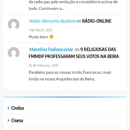
da radio pax pela evolução e consistência acima de
PAX NOTICIAS EDIÇÃO 28 DE
tudo. Continuem a…
JUNHO DE 2026
PORTUGUÊS
on
RÁDIO-ONLINE
Helder Alemanha Ajudante
1 de March, 2025
Muito bem
on
9 RELIGIOSAS DAS
Marcelino Fediasse Julae
FMMDP PROFESSARAM SEUS VOTOS NA BEIRA
10 de February, 2025
Parabéns para as nossas irmãs Franciscas, mais
Irmãs na nossa Arquidiocese da Beira.
Cindau
Cisena