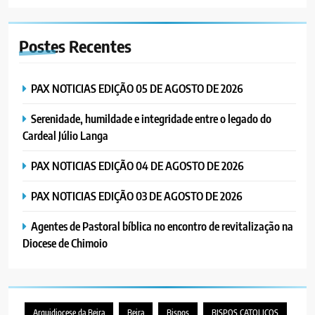
6
“Um movimento eclesial sem
Postes
Recentes
Cristo como centro é uma simples
organização humana” – defende o
PORTUGUÊS
RELIGIOSA
Padre Mubango
PAX NOTICIAS EDIÇÃO 05 DE AGOSTO DE 2026
7
Serenidade, humildade e integridade entre o legado do
MERCADO DE INHAMÍZUA:
Cardeal Júlio Langa
MUNICÍPIO DIZ QUE
TRANSFERÊNCIA DOS
PORTUGUÊS
SOCIEDADE
PAX NOTICIAS EDIÇÃO 04 DE AGOSTO DE 2026
VENDEDORES FOI ACEITE, MAS
SURGIRAM RESISTÊNCIAS PELO
PAX NOTICIAS EDIÇÃO 03 DE AGOSTO DE 2026
8
CAMINHO
PAX NOTICIAS EDIÇÃO 28 DE
Agentes de Pastoral bíblica no encontro de revitalização na
JUNHO DE 2026
Diocese de Chimoio
PORTUGUÊS
1
PAX NOTICIAS EDIÇÃO 05 DE
Arquidiocese da Beira
Beira
Bispos
BISPOS CATOLICOS