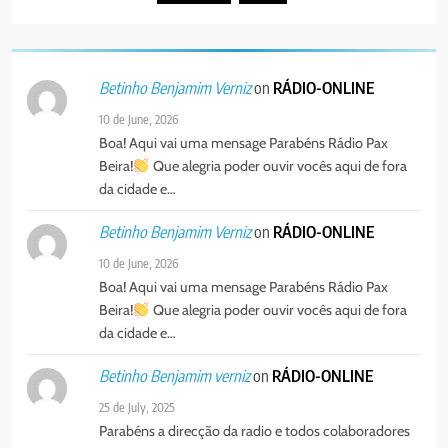
5
Agentes de Pastoral bíblica no
on
RÁDIO-ONLINE
Betinho Benjamim Verniz
encontro de revitalização na
Diocese de Chimoio
PORTUGUÊS
RELIGIOSA
10 de June, 2026
Boa! Aqui vai uma mensage Parabéns Rádio Pax
Beira!
Que alegria poder ouvir vocês aqui de fora
6
da cidade e…
“Um movimento eclesial sem
Cristo como centro é uma simples
on
RÁDIO-ONLINE
Betinho Benjamim Verniz
organização humana” – defende o
PORTUGUÊS
RELIGIOSA
10 de June, 2026
Padre Mubango
Boa! Aqui vai uma mensage Parabéns Rádio Pax
7
Beira!
Que alegria poder ouvir vocês aqui de fora
MERCADO DE INHAMÍZUA:
da cidade e…
MUNICÍPIO DIZ QUE
TRANSFERÊNCIA DOS
on
RÁDIO-ONLINE
Betinho Benjamim verniz
PORTUGUÊS
SOCIEDADE
VENDEDORES FOI ACEITE, MAS
25 de July, 2025
SURGIRAM RESISTÊNCIAS PELO
Parabéns a direcção da radio e todos colaboradores
8
CAMINHO