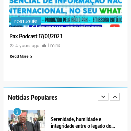
MERCADO DE INHAMÍZUA:
MUNICÍPIO DIZ QUE
TRANSFERÊNCIA DOS
PORTUGUÊS
SOCIEDADE
PORTUGUÊS
VENDEDORES FOI ACEITE, MAS
SURGIRAM RESISTÊNCIAS PELO
Pax Podcast 17/01/2023
8
CAMINHO
PAX NOTICIAS EDIÇÃO 28 DE
1 mins
4 years ago
JUNHO DE 2026
Read More
PORTUGUÊS
1
PAX NOTICIAS EDIÇÃO 05 DE
AGOSTO DE 2026
Notícias Populares
PORTUGUÊS
2
Serenidade, humildade e
integridade entre o legado do