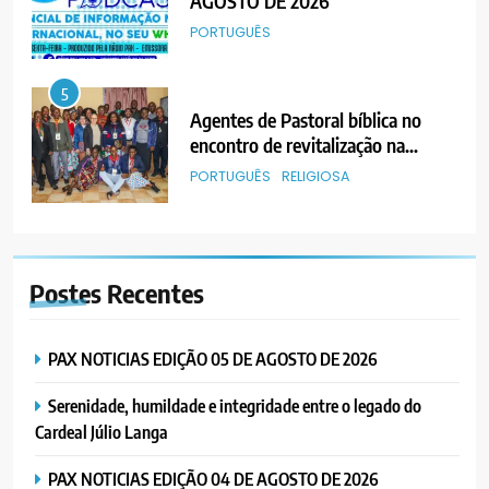
AGOSTO DE 2026
PORTUGUÊS
5
Agentes de Pastoral bíblica no
encontro de revitalização na
Diocese de Chimoio
PORTUGUÊS
RELIGIOSA
6
“Um movimento eclesial sem
Postes
Recentes
Cristo como centro é uma simples
organização humana” – defende o
PORTUGUÊS
RELIGIOSA
Padre Mubango
PAX NOTICIAS EDIÇÃO 05 DE AGOSTO DE 2026
7
Serenidade, humildade e integridade entre o legado do
MERCADO DE INHAMÍZUA:
Cardeal Júlio Langa
MUNICÍPIO DIZ QUE
TRANSFERÊNCIA DOS
PORTUGUÊS
SOCIEDADE
PAX NOTICIAS EDIÇÃO 04 DE AGOSTO DE 2026
VENDEDORES FOI ACEITE, MAS