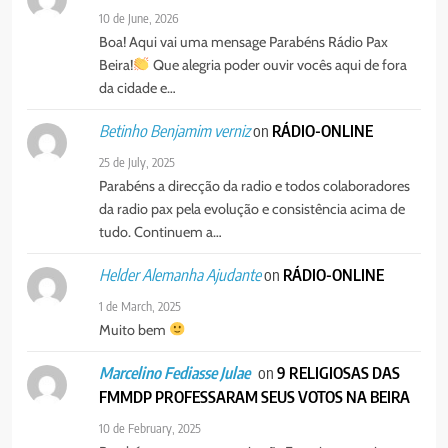
PORTUGUÊS
RELIGIOSA
10 de June, 2026
Padre Mubango
Boa! Aqui vai uma mensage Parabéns Rádio Pax
7
Beira!
Que alegria poder ouvir vocês aqui de fora
MERCADO DE INHAMÍZUA:
da cidade e…
MUNICÍPIO DIZ QUE
TRANSFERÊNCIA DOS
on
RÁDIO-ONLINE
Betinho Benjamim verniz
PORTUGUÊS
SOCIEDADE
VENDEDORES FOI ACEITE, MAS
25 de July, 2025
SURGIRAM RESISTÊNCIAS PELO
Parabéns a direcção da radio e todos colaboradores
8
CAMINHO
da radio pax pela evolução e consistência acima de
PAX NOTICIAS EDIÇÃO 28 DE
tudo. Continuem a…
JUNHO DE 2026
PORTUGUÊS
on
RÁDIO-ONLINE
Helder Alemanha Ajudante
1 de March, 2025
Muito bem
on
9 RELIGIOSAS DAS
Marcelino Fediasse Julae
FMMDP PROFESSARAM SEUS VOTOS NA BEIRA
10 de February, 2025