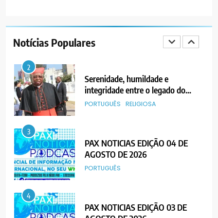
1
PAX NOTICIAS EDIÇÃO 05 DE
AGOSTO DE 2026
Notícias Populares
PORTUGUÊS
2
Serenidade, humildade e
integridade entre o legado do
Cardeal Júlio Langa
PORTUGUÊS
RELIGIOSA
3
PAX NOTICIAS EDIÇÃO 04 DE
AGOSTO DE 2026
PORTUGUÊS
4
PAX NOTICIAS EDIÇÃO 03 DE