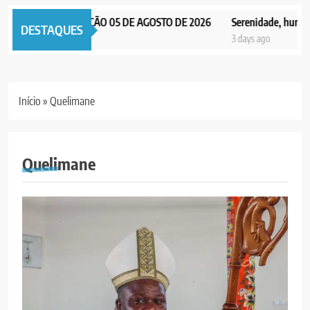
PAX NOTICIAS EDIÇÃO 05 DE AGOSTO DE 2026
Serenidade, humildade
DESTAQUES
3 days ago
3 days ago
Início
»
Quelimane
Quelimane