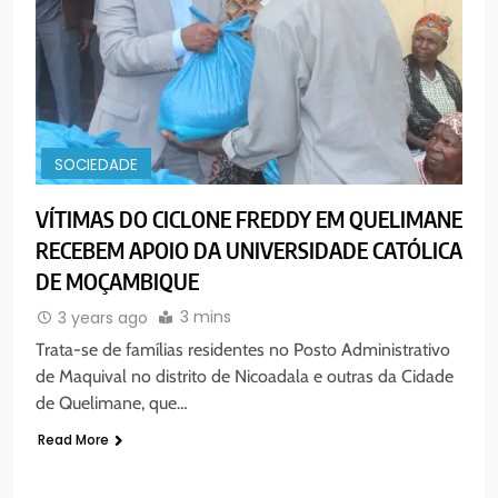
PORTUGUÊS
RELIGIOSA
6
“Um movimento eclesial sem
Cristo como centro é uma simples
organização humana” – defende o
PORTUGUÊS
RELIGIOSA
Padre Mubango
SOCIEDADE
7
VÍTIMAS DO CICLONE FREDDY EM QUELIMANE
MERCADO DE INHAMÍZUA:
RECEBEM APOIO DA UNIVERSIDADE CATÓLICA
MUNICÍPIO DIZ QUE
DE MOÇAMBIQUE
TRANSFERÊNCIA DOS
PORTUGUÊS
SOCIEDADE
VENDEDORES FOI ACEITE, MAS
3 mins
3 years ago
SURGIRAM RESISTÊNCIAS PELO
Trata-se de famílias residentes no Posto Administrativo
8
CAMINHO
de Maquival no distrito de Nicoadala e outras da Cidade
PAX NOTICIAS EDIÇÃO 28 DE
de Quelimane, que…
JUNHO DE 2026
Read More
PORTUGUÊS