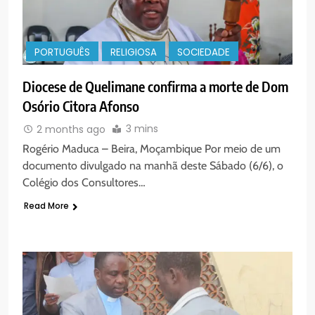
PORTUGUÊS
RELIGIOSA
SOCIEDADE
Diocese de Quelimane confirma a morte de Dom
Osório Citora Afonso
3 mins
2 months ago
Rogério Maduca – Beira, Moçambique Por meio de um
documento divulgado na manhã deste Sábado (6/6), o
Colégio dos Consultores…
Read More
5
Agentes de Pastoral bíblica no
encontro de revitalização na
Diocese de Chimoio