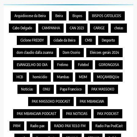
Arquidiocese da Beira
Beira
Bispos
BISPOS CATOLICOS
Cabo Delgado
CAMPANHA
CAN 2023
CARIGE
cheias
Ciclone FREDDY
cidade da Beira
CMB
Desporto
dom claudio dalla zuanna
Dom Osorio
Eleicoes gerais 2024
EVANGELHO DO DIA
Frelimo
Futebol
GORONGOSA
HCB
homicidio
Mambas
MDM
MOÇAMBIQUe
Noticias
ONU
Papa Francisco
PAX MASSOKO
PAX MASSOKO PODCAST
PAX MBANGWA
PAX MBANGWA PODCAST
PAX NOTICIAS
PAX PODCAST
PRM
Radio pax
RADIO PAX 103.0 FM
Radio Pax PodCast