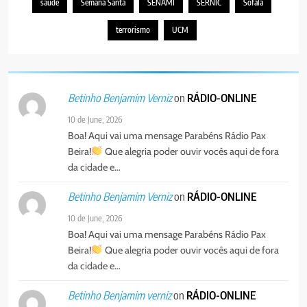
saude
Semana Santa
SENAMI
SERNIC
Sofala
terrorismo
UCM
on
RÁDIO-ONLINE
Betinho Benjamim Verniz
10 de June, 2026
Boa! Aqui vai uma mensage Parabéns Rádio Pax
Beira!
Que alegria poder ouvir vocês aqui de fora
da cidade e…
on
RÁDIO-ONLINE
Betinho Benjamim Verniz
10 de June, 2026
Boa! Aqui vai uma mensage Parabéns Rádio Pax
Beira!
Que alegria poder ouvir vocês aqui de fora
da cidade e…
on
RÁDIO-ONLINE
Betinho Benjamim verniz