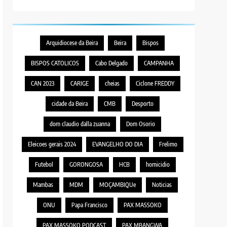
Arquidiocese da Beira
Beira
Bispos
BISPOS CATOLICOS
Cabo Delgado
CAMPANHA
CAN 2023
CARIGE
cheias
Ciclone FREDDY
cidade da Beira
CMB
Desporto
dom claudio dalla zuanna
Dom Osorio
Eleicoes gerais 2024
EVANGELHO DO DIA
Frelimo
Futebol
GORONGOSA
HCB
homicidio
Mambas
MDM
MOÇAMBIQUe
Noticias
ONU
Papa Francisco
PAX MASSOKO
PAX MASSOKO PODCAST
PAX MBANGWA