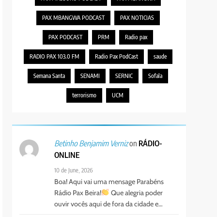
PAX MBANGWA PODCAST
PAX NOTICIAS
PAX PODCAST
PRM
Radio pax
RADIO PAX 103.0 FM
Radio Pax PodCast
saude
Semana Santa
SENAMI
SERNIC
Sofala
terrorismo
UCM
on
RÁDIO-
Betinho Benjamim Verniz
ONLINE
10 de June, 2026
Boa! Aqui vai uma mensage Parabéns
Rádio Pax Beira!
Que alegria poder
ouvir vocês aqui de fora da cidade e…