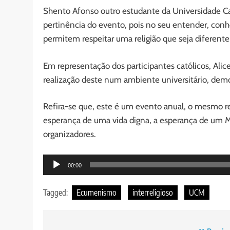
Shento Afonso outro estudante da Universidade Cat
pertinência do evento, pois no seu entender, conh
permitem respeitar uma religião que seja diferent
Em representação dos participantes católicos, Alic
realização deste num ambiente universitário, demo
Refira-se que, este é um evento anual, o mesmo re
esperança de uma vida digna, a esperança de um
organizadores.
Audio
00:00
Player
Tagged:
Ecumenismo
interreligioso
UCM