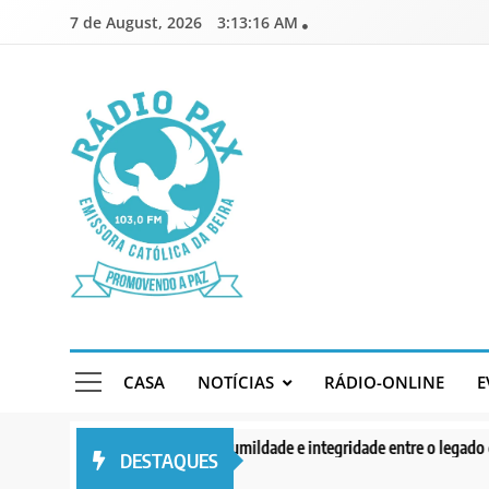
Skip
7 de August, 2026
3:13:16 AM
to
content
Rádio Pax
Emissora Católica da Beira
CASA
NOTÍCIAS
RÁDIO-ONLINE
E
2026
Serenidade, humildade e integridade entre o legado do Cardeal J
DESTAQUES
2 days ago