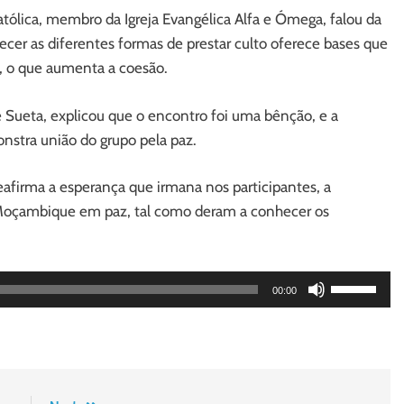
ólica, membro da Igreja Evangélica Alfa e Ómega, falou da
ecer as diferentes formas de prestar culto oferece bases que
e, o que aumenta a coesão.
e Sueta, explicou que o encontro foi uma bênção, e a
nstra união do grupo pela paz.
afirma a esperança que irmana nos participantes, a
 Moçambique em paz, tal como deram a conhecer os
Use
00:00
Up/Down
Arrow
keys
to