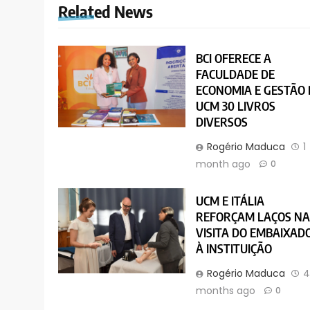
Related News
BCI OFERECE A
FACULDADE DE
ECONOMIA E GESTÃO
UCM 30 LIVROS
DIVERSOS
Rogério Maduca
1
month ago
0
UCM E ITÁLIA
REFORÇAM LAÇOS N
VISITA DO EMBAIXAD
À INSTITUIÇÃO
Rogério Maduca
months ago
0