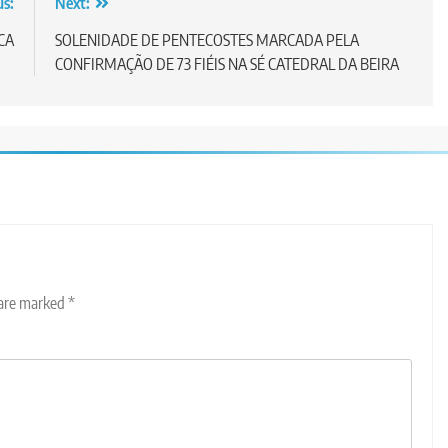
increase
us:
Next:
or
CA
SOLENIDADE DE PENTECOSTES MARCADA PELA
decrease
CONFIRMAÇÃO DE 73 FIÉIS NA SÉ CATEDRAL DA BEIRA
volume.
 are marked
*