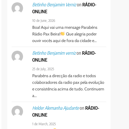
on
RÁDIO-
Betinho Benjamim Verniz
ONLINE
10 de June, 2026
Boa! Aqui vai uma mensage Parabéns
Rádio Pax Beira!
Que alegria poder
ouvir vocês aqui de fora da cidade e…
on
RÁDIO-
Betinho Benjamim verniz
ONLINE
25 de July, 2025
Parabéns a direcção da radio e todos
colaboradores da radio pax pela evolução
e consistência acima de tudo. Continuem
a…
on
RÁDIO-
Helder Alemanha Ajudante
ONLINE
1 de March, 2025