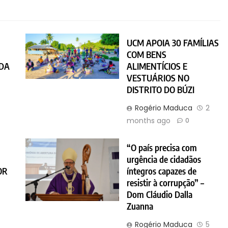
UCM APOIA 30 FAMÍLIAS
COM BENS
 DA
ALIMENTÍCIOS E
VESTUÁRIOS NO
DISTRITO DO BÚZI
Rogério Maduca
2
months ago
0
“O país precisa com
A
urgência de cidadãos
OR
íntegros capazes de
resistir à corrupção” –
Dom Cláudio Dalla
4
Zuanna
Rogério Maduca
5