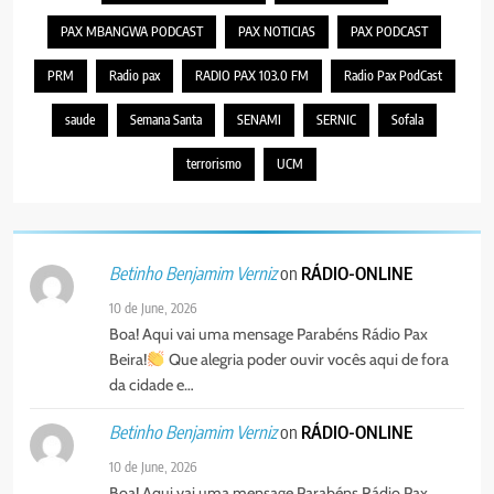
PAX MBANGWA PODCAST
PAX NOTICIAS
PAX PODCAST
PRM
Radio pax
RADIO PAX 103.0 FM
Radio Pax PodCast
saude
Semana Santa
SENAMI
SERNIC
Sofala
terrorismo
UCM
on
RÁDIO-ONLINE
Betinho Benjamim Verniz
10 de June, 2026
Boa! Aqui vai uma mensage Parabéns Rádio Pax
Beira!
Que alegria poder ouvir vocês aqui de fora
da cidade e…
on
RÁDIO-ONLINE
Betinho Benjamim Verniz
10 de June, 2026
Boa! Aqui vai uma mensage Parabéns Rádio Pax