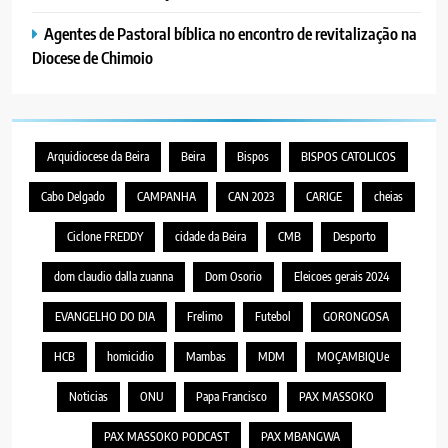
Agentes de Pastoral bíblica no encontro de revitalização na
Diocese de Chimoio
Arquidiocese da Beira
Beira
Bispos
BISPOS CATOLICOS
Cabo Delgado
CAMPANHA
CAN 2023
CARIGE
cheias
Ciclone FREDDY
cidade da Beira
CMB
Desporto
dom claudio dalla zuanna
Dom Osorio
Eleicoes gerais 2024
EVANGELHO DO DIA
Frelimo
Futebol
GORONGOSA
HCB
homicidio
Mambas
MDM
MOÇAMBIQUe
Noticias
ONU
Papa Francisco
PAX MASSOKO
PAX MASSOKO PODCAST
PAX MBANGWA