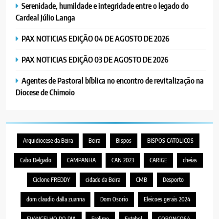
Serenidade, humildade e integridade entre o legado do
Cardeal Júlio Langa
PAX NOTICIAS EDIÇÃO 04 DE AGOSTO DE 2026
PAX NOTICIAS EDIÇÃO 03 DE AGOSTO DE 2026
Agentes de Pastoral bíblica no encontro de revitalização na
Diocese de Chimoio
Arquidiocese da Beira
Beira
Bispos
BISPOS CATOLICOS
Cabo Delgado
CAMPANHA
CAN 2023
CARIGE
cheias
Ciclone FREDDY
cidade da Beira
CMB
Desporto
dom claudio dalla zuanna
Dom Osorio
Eleicoes gerais 2024
EVANGELHO DO DIA
Frelimo
Futebol
GORONGOSA