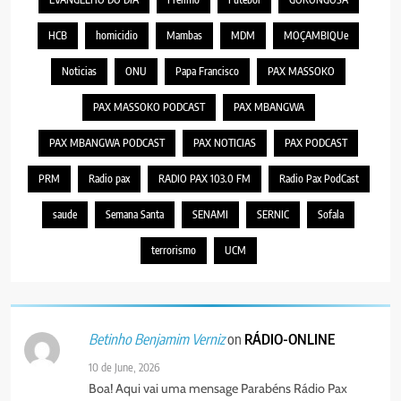
HCB
homicidio
Mambas
MDM
MOÇAMBIQUe
Noticias
ONU
Papa Francisco
PAX MASSOKO
PAX MASSOKO PODCAST
PAX MBANGWA
PAX MBANGWA PODCAST
PAX NOTICIAS
PAX PODCAST
PRM
Radio pax
RADIO PAX 103.0 FM
Radio Pax PodCast
saude
Semana Santa
SENAMI
SERNIC
Sofala
terrorismo
UCM
on
RÁDIO-ONLINE
Betinho Benjamim Verniz
10 de June, 2026
Boa! Aqui vai uma mensage Parabéns Rádio Pax