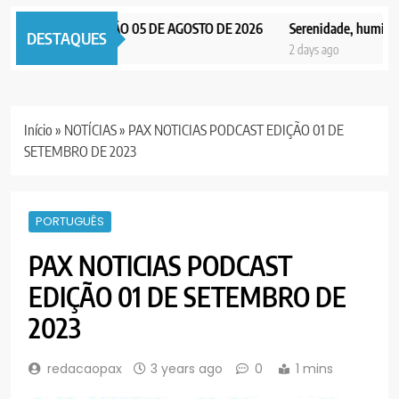
X NOTICIAS EDIÇÃO 05 DE AGOSTO DE 2026
Serenidade, humildade e
DESTAQUES
days ago
2 days ago
Início
»
NOTÍCIAS
»
PAX NOTICIAS PODCAST EDIÇÃO 01 DE
SETEMBRO DE 2023
PORTUGUÊS
PAX NOTICIAS PODCAST
EDIÇÃO 01 DE SETEMBRO DE
2023
redacaopax
3 years ago
0
1 mins