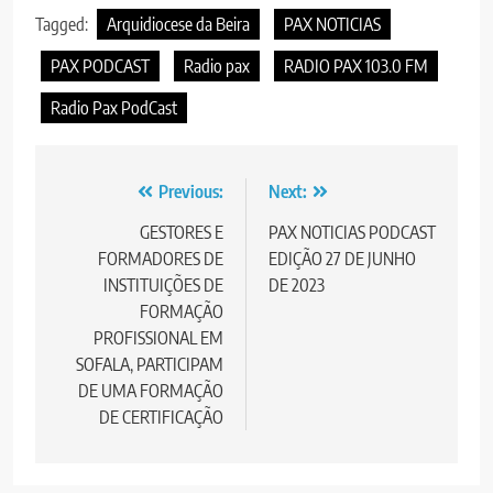
Tagged:
Arquidiocese da Beira
PAX NOTICIAS
PAX PODCAST
Radio pax
RADIO PAX 103.0 FM
Radio Pax PodCast
Post
Previous:
Next:
navigation
GESTORES E
PAX NOTICIAS PODCAST
FORMADORES DE
EDIÇÃO 27 DE JUNHO
INSTITUIÇÕES DE
DE 2023
FORMAÇÃO
PROFISSIONAL EM
SOFALA, PARTICIPAM
DE UMA FORMAÇÃO
DE CERTIFICAÇÃO