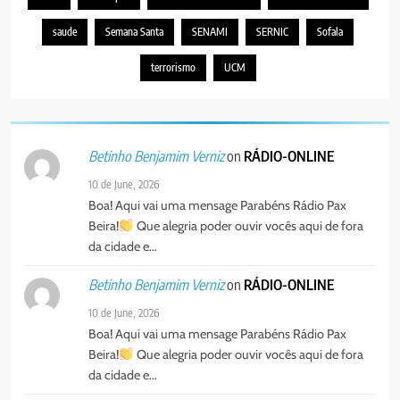
saude
Semana Santa
SENAMI
SERNIC
Sofala
terrorismo
UCM
on
RÁDIO-ONLINE
Betinho Benjamim Verniz
10 de June, 2026
Boa! Aqui vai uma mensage Parabéns Rádio Pax
Beira!
Que alegria poder ouvir vocês aqui de fora
da cidade e…
on
RÁDIO-ONLINE
Betinho Benjamim Verniz
10 de June, 2026
Boa! Aqui vai uma mensage Parabéns Rádio Pax
Beira!
Que alegria poder ouvir vocês aqui de fora
da cidade e…