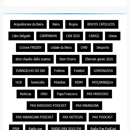
Arquidiocese da Beira
Beira
Bispos
BISPOS CATOLICOS
Cabo Delgado
CAMPANHA
CAN 2023
CARIGE
cheias
Ciclone FREDDY
cidade da Beira
CMB
Desporto
dom claudio dalla zuanna
Dom Osorio
Eleicoes gerais 2024
EVANGELHO DO DIA
Frelimo
Futebol
GORONGOSA
HCB
homicidio
Mambas
MDM
MOÇAMBIQUe
Noticias
ONU
Papa Francisco
PAX MASSOKO
PAX MASSOKO PODCAST
PAX MBANGWA
PAX MBANGWA PODCAST
PAX NOTICIAS
PAX PODCAST
PRM
Radio pax
RADIO PAX 103.0 FM
Radio Pax PodCast