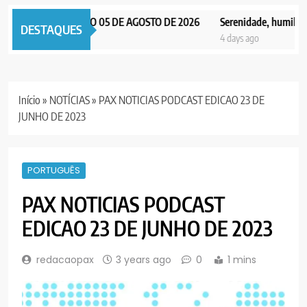
X NOTICIAS EDIÇÃO 05 DE AGOSTO DE 2026
Serenidade, humildade e
DESTAQUES
ays ago
4 days ago
Início
»
NOTÍCIAS
»
PAX NOTICIAS PODCAST EDICAO 23 DE
JUNHO DE 2023
PORTUGUÊS
PAX NOTICIAS PODCAST
EDICAO 23 DE JUNHO DE 2023
redacaopax
3 years ago
0
1 mins