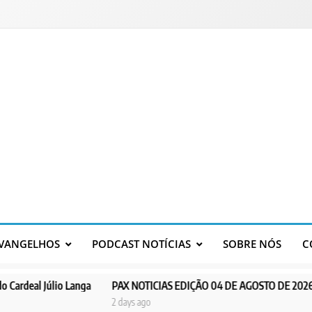
VANGELHOS
PODCAST NOTÍCIAS
SOBRE NÓS
C
io Langa
PAX NOTICIAS EDIÇÃO 04 DE AGOSTO DE 2026
PAX NOT
2 days ago
3 days ag