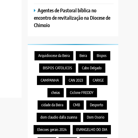
Agentes de Pastoral bíblica no
encontro de revitalização na Diocese de
Chimoio
Arquidiocese da Beira
Beira
Bispos
BISPOS CATOLICOS
Cabo Delgado
CAMPANHA
CAN 2023
CARIGE
cheias
Ciclone FREDDY
cidade da Beira
CMB
Desporto
dom claudio dalla zuanna
Dom Osorio
Eleicoes gerais 2024
EVANGELHO DO DIA