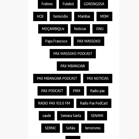
Frelimo
Futebol
GORONGOSA
HCB
homicidio
Mambas
MDM
MOÇAMBIQUe
Noticias
ONU
Papa Francisco
PAX MASSOKO
PAX MASSOKO PODCAST
PAX MBANGWA
PAX MBANGWA PODCAST
PAX NOTICIAS
PAX PODCAST
PRM
Radio pax
RADIO PAX 103.0 FM
Radio Pax PodCast
saude
Semana Santa
SENAMI
SERNIC
Sofala
terrorismo