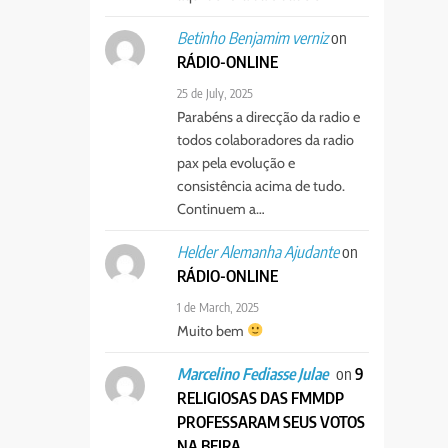
on
Betinho Benjamim verniz
RÁDIO-ONLINE
25 de July, 2025
Parabéns a direcção da radio e
todos colaboradores da radio
pax pela evolução e
consistência acima de tudo.
Continuem a…
on
Helder Alemanha Ajudante
RÁDIO-ONLINE
1 de March, 2025
Muito bem
on
9
Marcelino Fediasse Julae
RELIGIOSAS DAS FMMDP
PROFESSARAM SEUS VOTOS
NA BEIRA