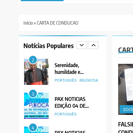
SURGIRAM
EDIÇÃO 28 DE
RESISTÊNCIAS PELO
JUNHO DE 2026
PORTUGUÊS
CAMINHO
Início
»
CARTA DE CONDUCAO
1
PAX NOTICIAS
EDIÇÃO 05 DE
Notícias Populares
AGOSTO DE 2026
PORTUGUÊS
CAR
2
Serenidade,
humildade e
integridade entre o
PORTUGUÊS
RELIGIOSA
legado do Cardeal
Júlio Langa
3
PAX NOTICIAS
EDIÇÃO 04 DE
SOC
AGOSTO DE 2026
PORTUGUÊS
FALSI
4
COND
PAX NOTICIAS