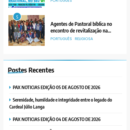
PORTUGUÊS
5
Agentes de Pastoral bíblica no
encontro de revitalização na
Diocese de Chimoio
PORTUGUÊS
RELIGIOSA
6
“Um movimento eclesial sem
Postes
Recentes
Cristo como centro é uma simples
organização humana” – defende o
PORTUGUÊS
RELIGIOSA
Padre Mubango
PAX NOTICIAS EDIÇÃO 05 DE AGOSTO DE 2026
7
Serenidade, humildade e integridade entre o legado do
MERCADO DE INHAMÍZUA:
Cardeal Júlio Langa
MUNICÍPIO DIZ QUE
TRANSFERÊNCIA DOS
PORTUGUÊS
SOCIEDADE
PAX NOTICIAS EDIÇÃO 04 DE AGOSTO DE 2026
VENDEDORES FOI ACEITE, MAS
SURGIRAM RESISTÊNCIAS PELO