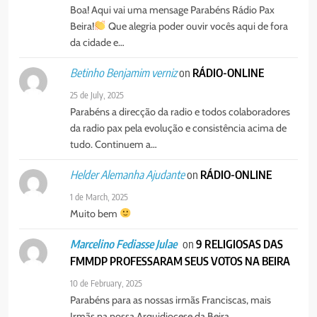
Boa! Aqui vai uma mensage Parabéns Rádio Pax
7
Beira!
Que alegria poder ouvir vocês aqui de fora
MERCADO DE INHAMÍZUA:
da cidade e…
MUNICÍPIO DIZ QUE
TRANSFERÊNCIA DOS
on
RÁDIO-ONLINE
Betinho Benjamim verniz
PORTUGUÊS
SOCIEDADE
VENDEDORES FOI ACEITE, MAS
25 de July, 2025
SURGIRAM RESISTÊNCIAS PELO
Parabéns a direcção da radio e todos colaboradores
8
CAMINHO
da radio pax pela evolução e consistência acima de
PAX NOTICIAS EDIÇÃO 28 DE
tudo. Continuem a…
JUNHO DE 2026
PORTUGUÊS
on
RÁDIO-ONLINE
Helder Alemanha Ajudante
1 de March, 2025
Muito bem
on
9 RELIGIOSAS DAS
Marcelino Fediasse Julae
FMMDP PROFESSARAM SEUS VOTOS NA BEIRA
10 de February, 2025
Parabéns para as nossas irmãs Franciscas, mais
Irmãs na nossa Arquidiocese da Beira.