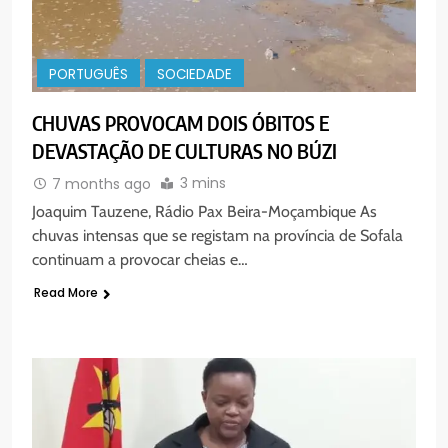
PORTUGUÊS
SOCIEDADE
CHUVAS PROVOCAM DOIS ÓBITOS E
DEVASTAÇÃO DE CULTURAS NO BÚZI
3 mins
7 months ago
Joaquim Tauzene, Rádio Pax Beira-Moçambique As
chuvas intensas que se registam na província de Sofala
continuam a provocar cheias e…
Read More
5
Agentes de Pastoral bíblica no
encontro de revitalização na
Diocese de Chimoio
PORTUGUÊS
RELIGIOSA