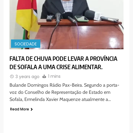
6
“Um movimento eclesial sem
Cristo como centro é uma simples
organização humana” – defende o
PORTUGUÊS
RELIGIOSA
Padre Mubango
SOCIEDADE
7
MERCADO DE INHAMÍZUA:
FALTA DE CHUVA PODE LEVAR A PROVÍNCIA
MUNICÍPIO DIZ QUE
DE SOFALA A UMA CRISE ALIMENTAR.
TRANSFERÊNCIA DOS
PORTUGUÊS
SOCIEDADE
VENDEDORES FOI ACEITE, MAS
1 mins
3 years ago
SURGIRAM RESISTÊNCIAS PELO
Bulande Domingos Rádio Pax-Beira. Segundo a porta-
8
CAMINHO
voz do Conselho de Representação de Estado em
PAX NOTICIAS EDIÇÃO 28 DE
Sofala, Ermelinda Xavier Maquenze atualmente a…
JUNHO DE 2026
Read More
PORTUGUÊS
1