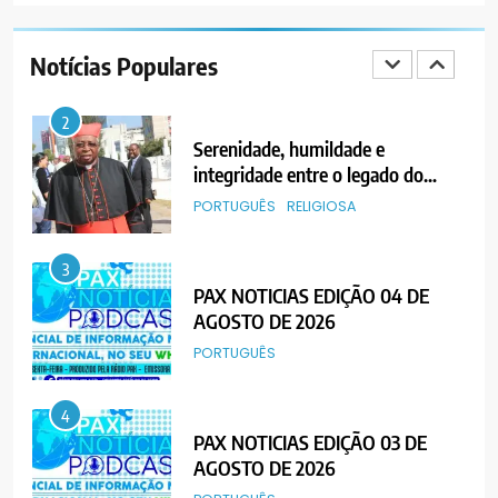
PAX NOTICIAS EDIÇÃO 05 DE
AGOSTO DE 2026
Notícias Populares
PORTUGUÊS
2
Serenidade, humildade e
integridade entre o legado do
Cardeal Júlio Langa
PORTUGUÊS
RELIGIOSA
3
PAX NOTICIAS EDIÇÃO 04 DE
AGOSTO DE 2026
PORTUGUÊS
4
PAX NOTICIAS EDIÇÃO 03 DE
AGOSTO DE 2026