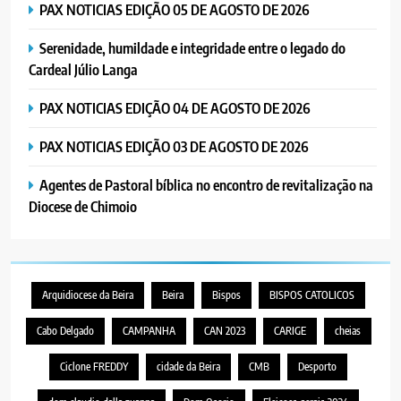
PAX NOTICIAS EDIÇÃO 05 DE AGOSTO DE 2026
7
Serenidade, humildade e integridade entre o legado do
MERCADO DE INHAMÍZUA:
Cardeal Júlio Langa
MUNICÍPIO DIZ QUE
TRANSFERÊNCIA DOS
PORTUGUÊS
SOCIEDADE
PAX NOTICIAS EDIÇÃO 04 DE AGOSTO DE 2026
VENDEDORES FOI ACEITE, MAS
SURGIRAM RESISTÊNCIAS PELO
PAX NOTICIAS EDIÇÃO 03 DE AGOSTO DE 2026
8
CAMINHO
PAX NOTICIAS EDIÇÃO 28 DE
Agentes de Pastoral bíblica no encontro de revitalização na
JUNHO DE 2026
Diocese de Chimoio
PORTUGUÊS
1
PAX NOTICIAS EDIÇÃO 05 DE
Arquidiocese da Beira
Beira
Bispos
BISPOS CATOLICOS
AGOSTO DE 2026
Cabo Delgado
CAMPANHA
CAN 2023
CARIGE
cheias
PORTUGUÊS
Ciclone FREDDY
cidade da Beira
CMB
Desporto
2