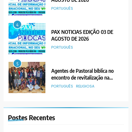
PORTUGUÊS
4
PAX NOTICIAS EDIÇÃO 03 DE
AGOSTO DE 2026
PORTUGUÊS
5
Agentes de Pastoral bíblica no
encontro de revitalização na
Diocese de Chimoio
PORTUGUÊS
RELIGIOSA
6
“Um movimento eclesial sem
Postes
Recentes
Cristo como centro é uma simples
organização humana” – defende o
PORTUGUÊS
RELIGIOSA
Padre Mubango