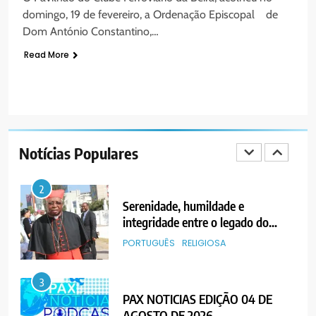
8
CAMINHO
domingo, 19 de fevereiro, a Ordenação Episcopal de
PAX NOTICIAS EDIÇÃO 28 DE
Dom António Constantino,…
JUNHO DE 2026
Read More
PORTUGUÊS
1
PAX NOTICIAS EDIÇÃO 05 DE
AGOSTO DE 2026
Notícias Populares
PORTUGUÊS
2
Serenidade, humildade e
integridade entre o legado do
Cardeal Júlio Langa
PORTUGUÊS
RELIGIOSA
3
PAX NOTICIAS EDIÇÃO 04 DE
AGOSTO DE 2026