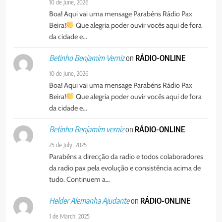
PORTUGUÊS
RELIGIOSA
10 de June, 2026
Boa! Aqui vai uma mensage Parabéns Rádio Pax
Beira!
Que alegria poder ouvir vocês aqui de fora
6
da cidade e…
“Um movimento eclesial sem
Cristo como centro é uma simples
on
RÁDIO-ONLINE
Betinho Benjamim Verniz
organização humana” – defende o
PORTUGUÊS
RELIGIOSA
10 de June, 2026
Padre Mubango
Boa! Aqui vai uma mensage Parabéns Rádio Pax
7
Beira!
Que alegria poder ouvir vocês aqui de fora
MERCADO DE INHAMÍZUA:
da cidade e…
MUNICÍPIO DIZ QUE
TRANSFERÊNCIA DOS
on
RÁDIO-ONLINE
Betinho Benjamim verniz
PORTUGUÊS
SOCIEDADE
VENDEDORES FOI ACEITE, MAS
25 de July, 2025
SURGIRAM RESISTÊNCIAS PELO
Parabéns a direcção da radio e todos colaboradores
8
CAMINHO
da radio pax pela evolução e consistência acima de
PAX NOTICIAS EDIÇÃO 28 DE
tudo. Continuem a…
JUNHO DE 2026
PORTUGUÊS
on
RÁDIO-ONLINE
Helder Alemanha Ajudante
1 de March, 2025