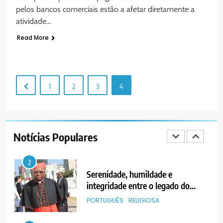
PORTUGUÊS
SOCIEDADE
pelos bancos comerciais estão a afetar diretamente a
VENDEDORES FOI ACEITE, MAS
atividade…
SURGIRAM RESISTÊNCIAS PELO
8
CAMINHO
Read More
PAX NOTICIAS EDIÇÃO 28 DE
JUNHO DE 2026
PORTUGUÊS
1
2
3
4
1
PAX NOTICIAS EDIÇÃO 05 DE
AGOSTO DE 2026
Notícias Populares
PORTUGUÊS
2
Serenidade, humildade e
integridade entre o legado do
Cardeal Júlio Langa
PORTUGUÊS
RELIGIOSA