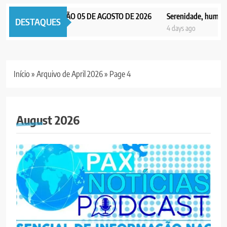
AX NOTICIAS EDIÇÃO 05 DE AGOSTO DE 2026
Serenidade, humildade 
DESTAQUES
days ago
4 days ago
Início
»
Arquivo de April 2026
»
Page 4
August 2026