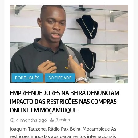
5
Agentes de Pastoral bíblica no
encontro de revitalização na
Diocese de Chimoio
PORTUGUÊS
RELIGIOSA
6
PORTUGUÊS
SOCIEDADE
“Um movimento eclesial sem
Cristo como centro é uma simples
EMPREENDEDORES NA BEIRA DENUNCIAM
organização humana” – defende o
PORTUGUÊS
RELIGIOSA
IMPACTO DAS RESTRIÇÕES NAS COMPRAS
Padre Mubango
ONLINE EM MOÇAMBIQUE
7
3 mins
4 months ago
MERCADO DE INHAMÍZUA:
Joaquim Tauzene, Rádio Pax Beira-Mocambique As
MUNICÍPIO DIZ QUE
restrições impostas aos pagamentos internacionais
TRANSFERÊNCIA DOS