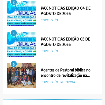
3
PAX NOTICIAS EDIÇÃO 04 DE
AGOSTO DE 2026
PORTUGUÊS
4
PAX NOTICIAS EDIÇÃO 03 DE
AGOSTO DE 2026
PORTUGUÊS
5
Agentes de Pastoral bíblica no
encontro de revitalização na
Diocese de Chimoio
PORTUGUÊS
RELIGIOSA
6
“Um movimento eclesial sem