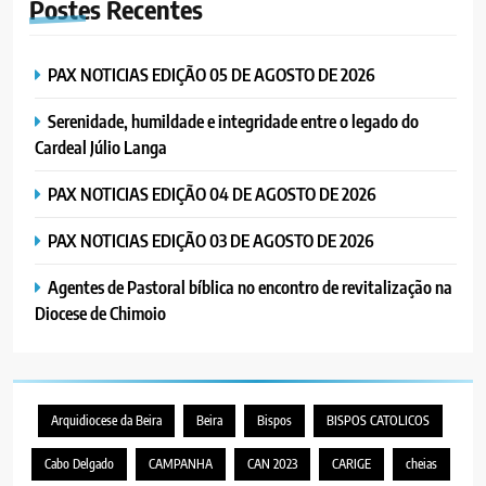
Postes
Recentes
Cristo como centro é uma simples
organização humana” – defende o
PORTUGUÊS
RELIGIOSA
Padre Mubango
PAX NOTICIAS EDIÇÃO 05 DE AGOSTO DE 2026
7
Serenidade, humildade e integridade entre o legado do
MERCADO DE INHAMÍZUA:
Cardeal Júlio Langa
MUNICÍPIO DIZ QUE
TRANSFERÊNCIA DOS
PORTUGUÊS
SOCIEDADE
PAX NOTICIAS EDIÇÃO 04 DE AGOSTO DE 2026
VENDEDORES FOI ACEITE, MAS
SURGIRAM RESISTÊNCIAS PELO
PAX NOTICIAS EDIÇÃO 03 DE AGOSTO DE 2026
8
CAMINHO
PAX NOTICIAS EDIÇÃO 28 DE
Agentes de Pastoral bíblica no encontro de revitalização na
JUNHO DE 2026
Diocese de Chimoio
PORTUGUÊS
1
PAX NOTICIAS EDIÇÃO 05 DE
Arquidiocese da Beira
Beira
Bispos
BISPOS CATOLICOS
AGOSTO DE 2026
Cabo Delgado
CAMPANHA
CAN 2023
CARIGE
cheias
PORTUGUÊS