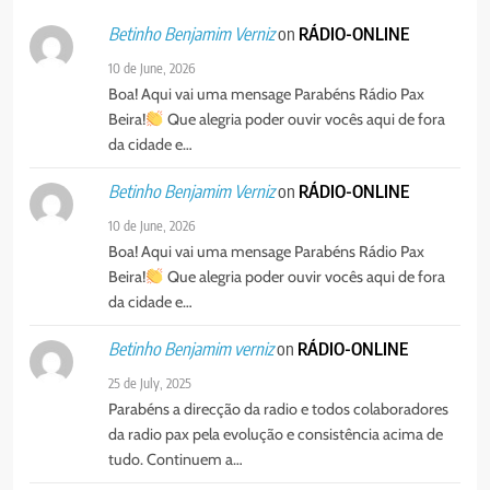
Agentes de Pastoral bíblica no
on
RÁDIO-ONLINE
Betinho Benjamim Verniz
encontro de revitalização na
Diocese de Chimoio
PORTUGUÊS
RELIGIOSA
10 de June, 2026
Boa! Aqui vai uma mensage Parabéns Rádio Pax
Beira!
Que alegria poder ouvir vocês aqui de fora
6
da cidade e…
“Um movimento eclesial sem
Cristo como centro é uma simples
on
RÁDIO-ONLINE
Betinho Benjamim Verniz
organização humana” – defende o
PORTUGUÊS
RELIGIOSA
10 de June, 2026
Padre Mubango
Boa! Aqui vai uma mensage Parabéns Rádio Pax
7
Beira!
Que alegria poder ouvir vocês aqui de fora
MERCADO DE INHAMÍZUA:
da cidade e…
MUNICÍPIO DIZ QUE
TRANSFERÊNCIA DOS
on
RÁDIO-ONLINE
Betinho Benjamim verniz
PORTUGUÊS
SOCIEDADE
VENDEDORES FOI ACEITE, MAS
25 de July, 2025
SURGIRAM RESISTÊNCIAS PELO
Parabéns a direcção da radio e todos colaboradores
8
CAMINHO
da radio pax pela evolução e consistência acima de
PAX NOTICIAS EDIÇÃO 28 DE
tudo. Continuem a…
JUNHO DE 2026