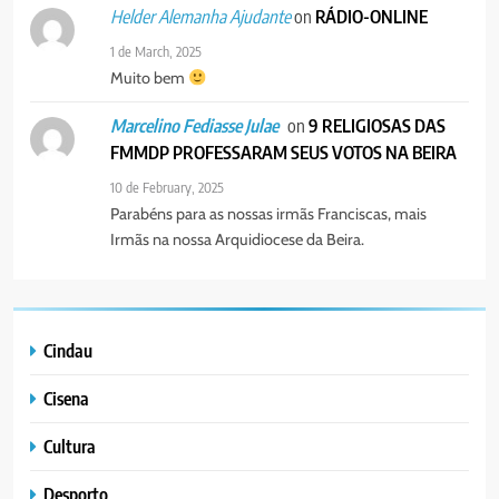
PORTUGUÊS
on
RÁDIO-ONLINE
Helder Alemanha Ajudante
1 de March, 2025
Muito bem
on
9 RELIGIOSAS DAS
Marcelino Fediasse Julae
FMMDP PROFESSARAM SEUS VOTOS NA BEIRA
10 de February, 2025
Parabéns para as nossas irmãs Franciscas, mais
Irmãs na nossa Arquidiocese da Beira.
Cindau
Cisena
Cultura
Desporto