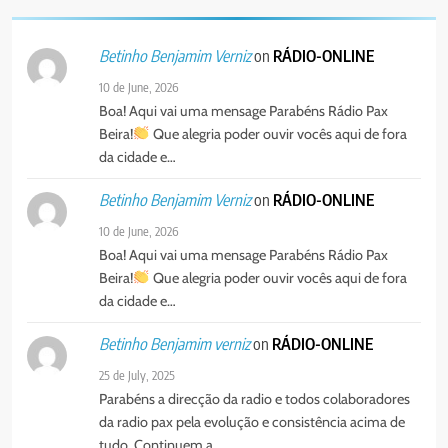
on
RÁDIO-ONLINE
Betinho Benjamim Verniz
10 de June, 2026
Boa! Aqui vai uma mensage Parabéns Rádio Pax
Beira!
Que alegria poder ouvir vocês aqui de fora
da cidade e…
on
RÁDIO-ONLINE
Betinho Benjamim Verniz
10 de June, 2026
Boa! Aqui vai uma mensage Parabéns Rádio Pax
Beira!
Que alegria poder ouvir vocês aqui de fora
da cidade e…
on
RÁDIO-ONLINE
Betinho Benjamim verniz
25 de July, 2025
Parabéns a direcção da radio e todos colaboradores
da radio pax pela evolução e consistência acima de
tudo. Continuem a…