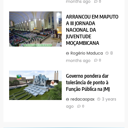
months ago
0
ARRANCOU EM MAPUTO
A III JORNADA
NACIONAL DA
JUVENTUDE
MOÇAMBICANA
Rogério Maduca
8
months ago
0
Governo pondera dar
tolerância de ponto à
Função Pública na JMJ
redacaopax
3 years
ago
0