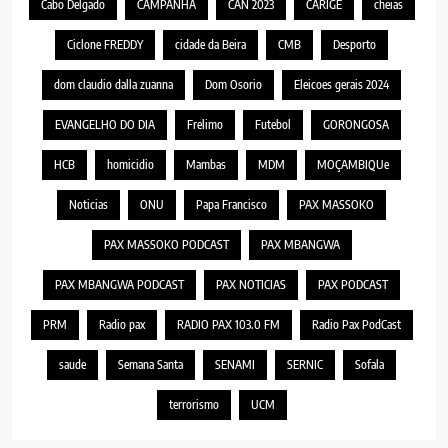
Cabo Delgado
CAMPANHA
CAN 2023
CARIGE
cheias
Ciclone FREDDY
cidade da Beira
CMB
Desporto
dom claudio dalla zuanna
Dom Osorio
Eleicoes gerais 2024
EVANGELHO DO DIA
Frelimo
Futebol
GORONGOSA
HCB
homicidio
Mambas
MDM
MOÇAMBIQUe
Noticias
ONU
Papa Francisco
PAX MASSOKO
PAX MASSOKO PODCAST
PAX MBANGWA
PAX MBANGWA PODCAST
PAX NOTICIAS
PAX PODCAST
PRM
Radio pax
RADIO PAX 103.0 FM
Radio Pax PodCast
saude
Semana Santa
SENAMI
SERNIC
Sofala
terrorismo
UCM