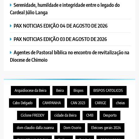
Serenidade, humildade e integridade entre o legado do
Cardeal Júlio Langa
PAX NOTICIAS EDIÇÃO 04 DE AGOSTO DE 2026
PAX NOTICIAS EDIÇÃO 03 DE AGOSTO DE 2026
Agentes de Pastoral bíblica no encontro de revitalização na
Diocese de Chimoio
Arquidiocese da Beira
Beira
Bispos
BISPOS CATOLICOS
Cabo Delgado
CAMPANHA
CAN 2023
CARIGE
cheias
Ciclone FREDDY
cidade da Beira
CMB
Desporto
dom claudio dalla zuanna
Dom Osorio
Eleicoes gerais 2024