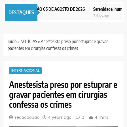
AX NOTICIAS EDIÇÃO 05 DE AGOSTO DE 2026
Serenidade, humildade 
DESTAQUES
 days ago
3 days ago
Início
»
NOTÍCIAS
»
Anestesista preso por estuprar e gravar
pacientes em cirurgias confessa os crimes
INTERNACIONAL
Anestesista preso por estuprar e
gravar pacientes em cirurgias
confessa os crimes
redacaopax
4 years ago
0
4 mins