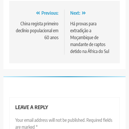
Post
Previous:
Next:
navigation
China regista primeiro
Há provas para
declínio populacional em
extradição a
60 anos
Moçambique de
mandante de raptos
detido na África do Sul
LEAVE A REPLY
Your email address will not be published.
Required fields
are marked
*