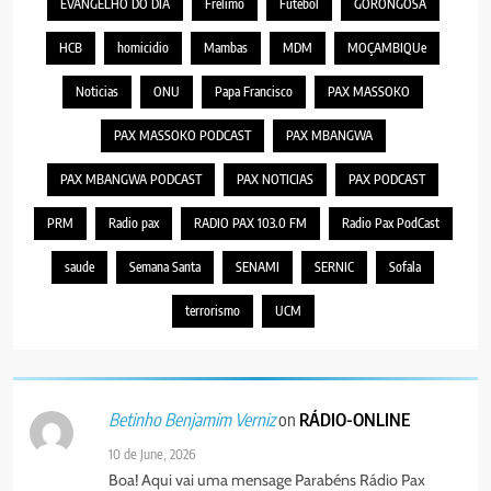
EVANGELHO DO DIA
Frelimo
Futebol
GORONGOSA
HCB
homicidio
Mambas
MDM
MOÇAMBIQUe
Noticias
ONU
Papa Francisco
PAX MASSOKO
PAX MASSOKO PODCAST
PAX MBANGWA
PAX MBANGWA PODCAST
PAX NOTICIAS
PAX PODCAST
PRM
Radio pax
RADIO PAX 103.0 FM
Radio Pax PodCast
saude
Semana Santa
SENAMI
SERNIC
Sofala
terrorismo
UCM
on
RÁDIO-ONLINE
Betinho Benjamim Verniz
10 de June, 2026
Boa! Aqui vai uma mensage Parabéns Rádio Pax