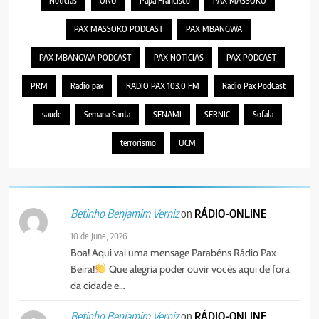
Noticias
ONU
Papa Francisco
PAX MASSOKO
PAX MASSOKO PODCAST
PAX MBANGWA
PAX MBANGWA PODCAST
PAX NOTICIAS
PAX PODCAST
PRM
Radio pax
RADIO PAX 103.0 FM
Radio Pax PodCast
saude
Semana Santa
SENAMI
SERNIC
Sofala
terrorismo
UCM
on
RÁDIO-ONLINE
Betinho Benjamim Verniz
10 de June, 2026
Boa! Aqui vai uma mensage Parabéns Rádio Pax
Beira!
Que alegria poder ouvir vocês aqui de fora
da cidade e…
on
RÁDIO-ONLINE
Betinho Benjamim Verniz