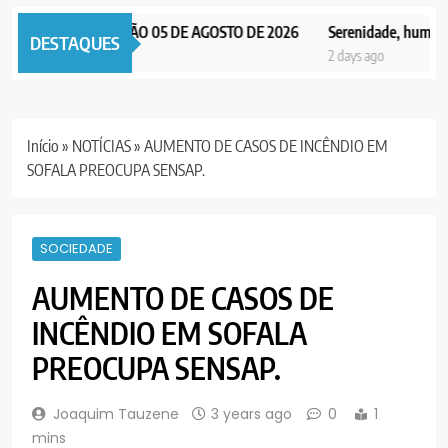
AX NOTICIAS EDIÇÃO 05 DE AGOSTO DE 2026
Serenidade, humildade 
DESTAQUES
 days ago
2 days ago
Início
»
NOTÍCIAS
»
AUMENTO DE CASOS DE INCÊNDIO EM
SOFALA PREOCUPA SENSAP.
SOCIEDADE
AUMENTO DE CASOS DE
INCÊNDIO EM SOFALA
PREOCUPA SENSAP.
Joaquim Tauzene
3 years ago
0
1
mins