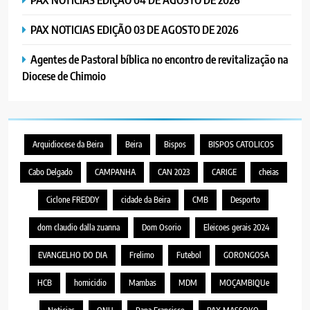
PAX NOTICIAS EDIÇÃO 03 DE AGOSTO DE 2026
Agentes de Pastoral bíblica no encontro de revitalização na
Diocese de Chimoio
Arquidiocese da Beira
Beira
Bispos
BISPOS CATOLICOS
Cabo Delgado
CAMPANHA
CAN 2023
CARIGE
cheias
Ciclone FREDDY
cidade da Beira
CMB
Desporto
dom claudio dalla zuanna
Dom Osorio
Eleicoes gerais 2024
EVANGELHO DO DIA
Frelimo
Futebol
GORONGOSA
HCB
homicidio
Mambas
MDM
MOÇAMBIQUe