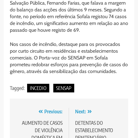
Salvação Pública, Fernando Farias, que falava a margem
do balanço das acções dos últimos 9 meses. Segundo a
fonte, no período em referência Sofala registou 74 casos
de incêndio, um significativo aumento em relação ao ano
passado que houve registo de 69.
Nos casos de incêndio, destaque para os provocados
por curto circuito em residências e estabelecimentos
comerciais. O Porta-voz do SENSAP em Sofala
prometeu redobrar esforços para prevenção de casos do
gênero, através da sensibilização das comunidades.
Tagged:
INCEDIO
SENSAP
Post
Previous:
Next:
navigation
AUMENTO DE CASOS
DETENTAS DO
DE VIOLÊNCIA
ESTABELECIMENTO
DOMÉSTICA EM
PENITENCIÁRIO