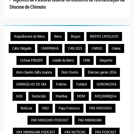
Diocese de Chimoio
Arquidiocese da Beira
Beira
Bispos
BISPOS CATOLICOS
Cabo Delgado
CAMPANHA
CAN 2023
CARIGE
cheias
Ciclone FREDDY
cidade da Beira
CMB
Desporto
dom claudio dalla zuanna
Dom Osorio
Eleicoes gerais 2024
EVANGELHO DO DIA
Frelimo
Futebol
GORONGOSA
HCB
homicidio
Mambas
MDM
MOÇAMBIQUe
Noticias
ONU
Papa Francisco
PAX MASSOKO
PAX MASSOKO PODCAST
PAX MBANGWA
PAX MBANGWA PODCAST
PAX NOTICIAS
PAX PODCAST