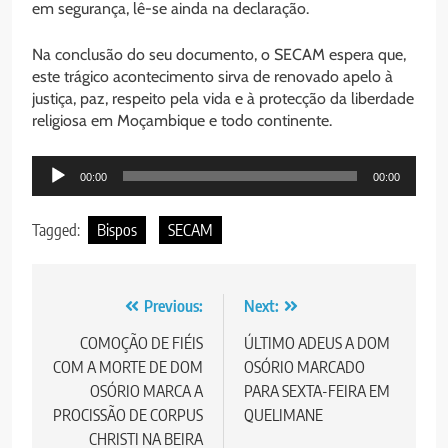
em segurança, lê-se ainda na declaração.
Na conclusão do seu documento, o SECAM espera que,
este trágico acontecimento sirva de renovado apelo à
justiça, paz, respeito pela vida e à protecção da liberdade
religiosa em Moçambique e todo continente.
Audio
00:00
00:00
Player
Tagged:
Bispos
SECAM
Post
Previous:
Next:
navigation
COMOÇÃO DE FIÉIS
ÚLTIMO ADEUS A DOM
COM A MORTE DE DOM
OSÓRIO MARCADO
OSÓRIO MARCA A
PARA SEXTA-FEIRA EM
PROCISSÃO DE CORPUS
QUELIMANE
CHRISTI NA BEIRA