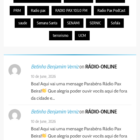
PRM
Radio pax
RADIO PAX 103.0 FM
Radio Pax PodCast
saude
Semana Santa
SENAMI
SERNIC
Sofala
terrorismo
UCM
on
RÁDIO-ONLINE
Betinho Benjamim Verniz
10 de June, 2026
Boa! Aqui vai uma mensage Parabéns Rádio Pax
Beira!
Que alegria poder ouvir vocês aqui de fora
da cidade e…
on
RÁDIO-ONLINE
Betinho Benjamim Verniz
10 de June, 2026
Boa! Aqui vai uma mensage Parabéns Rádio Pax
Beira!
Que alegria poder ouvir vocês aqui de fora