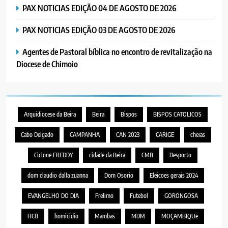
PAX NOTICIAS EDIÇÃO 04 DE AGOSTO DE 2026
PAX NOTICIAS EDIÇÃO 03 DE AGOSTO DE 2026
Agentes de Pastoral bíblica no encontro de revitalização na
Diocese de Chimoio
Arquidiocese da Beira
Beira
Bispos
BISPOS CATOLICOS
Cabo Delgado
CAMPANHA
CAN 2023
CARIGE
cheias
Ciclone FREDDY
cidade da Beira
CMB
Desporto
dom claudio dalla zuanna
Dom Osorio
Eleicoes gerais 2024
EVANGELHO DO DIA
Frelimo
Futebol
GORONGOSA
HCB
homicidio
Mambas
MDM
MOÇAMBIQUe