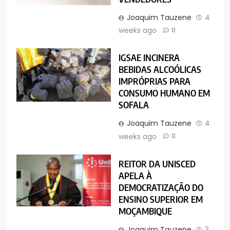
Joaquim Tauzene
4
weeks ago
0
IGSAE INCINERA
BEBIDAS ALCOÓLICAS
IMPRÓPRIAS PARA
CONSUMO HUMANO EM
SOFALA
Joaquim Tauzene
4
weeks ago
0
REITOR DA UNISCED
APELA À
DEMOCRATIZAÇÃO DO
ENSINO SUPERIOR EM
MOÇAMBIQUE
Joaquim Tauzene
3