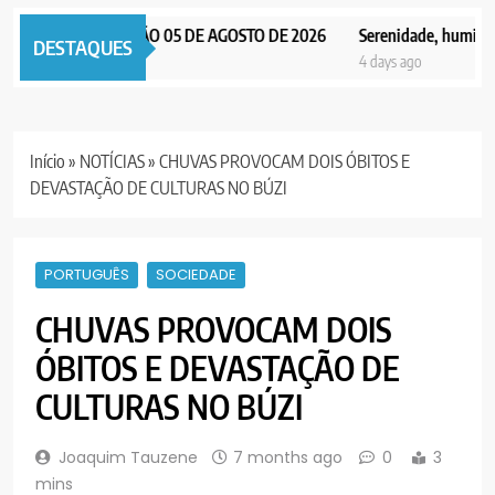
X NOTICIAS EDIÇÃO 05 DE AGOSTO DE 2026
Serenidade, humildade e
DESTAQUES
days ago
4 days ago
Início
»
NOTÍCIAS
»
CHUVAS PROVOCAM DOIS ÓBITOS E
DEVASTAÇÃO DE CULTURAS NO BÚZI
PORTUGUÊS
SOCIEDADE
CHUVAS PROVOCAM DOIS
ÓBITOS E DEVASTAÇÃO DE
CULTURAS NO BÚZI
Joaquim Tauzene
7 months ago
0
3
mins