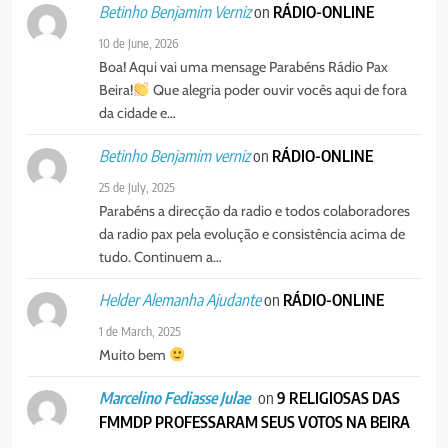
on
RÁDIO-ONLINE
Betinho Benjamim Verniz
10 de June, 2026
Boa! Aqui vai uma mensage Parabéns Rádio Pax
Beira!
Que alegria poder ouvir vocês aqui de fora
da cidade e…
on
RÁDIO-ONLINE
Betinho Benjamim verniz
25 de July, 2025
Parabéns a direcção da radio e todos colaboradores
da radio pax pela evolução e consistência acima de
tudo. Continuem a…
on
RÁDIO-ONLINE
Helder Alemanha Ajudante
1 de March, 2025
Muito bem
on
9 RELIGIOSAS DAS
Marcelino Fediasse Julae
FMMDP PROFESSARAM SEUS VOTOS NA BEIRA