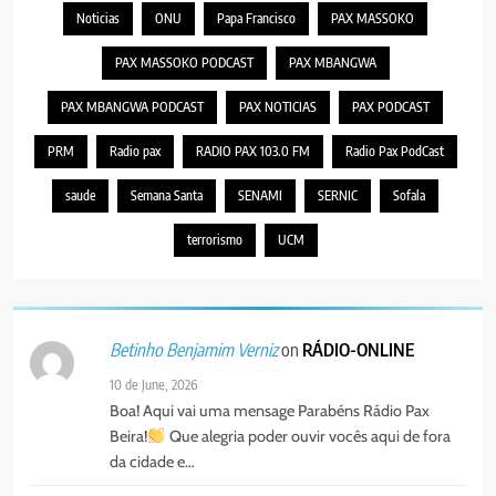
Noticias
ONU
Papa Francisco
PAX MASSOKO
PAX MASSOKO PODCAST
PAX MBANGWA
PAX MBANGWA PODCAST
PAX NOTICIAS
PAX PODCAST
PRM
Radio pax
RADIO PAX 103.0 FM
Radio Pax PodCast
saude
Semana Santa
SENAMI
SERNIC
Sofala
terrorismo
UCM
on
RÁDIO-ONLINE
Betinho Benjamim Verniz
10 de June, 2026
Boa! Aqui vai uma mensage Parabéns Rádio Pax
Beira!
Que alegria poder ouvir vocês aqui de fora
da cidade e…