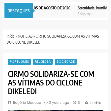
NOTICIAS EDIÇÃO 05 DE AGOSTO DE 2026
Serenidade, humildade e i
DESTAQUES
s ago
3 days ago
Início
»
NOTÍCIAS
»
CIRMO SOLIDARIZA-SE COM AS VÍTIMAS
DO CICLONE DIKELEDI
PORTUGUÊS
RELIGIOSA
SOCIEDADE
CIRMO SOLIDARIZA-SE COM
AS VÍTIMAS DO CICLONE
DIKELEDI
Rogério Maduca
2 years ago
0
2 mins