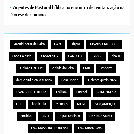
Agentes de Pastoral bíblica no encontro de revitalização na
Diocese de Chimoio
Arquidiocese da Beira
Beira
Bispos
BISPOS CATOLICOS
Cabo Delgado
CAMPANHA
CAN 2023
CARIGE
cheias
Ciclone FREDDY
cidade da Beira
CMB
Desporto
dom claudio dalla zuanna
Dom Osorio
Eleicoes gerais 2024
EVANGELHO DO DIA
Frelimo
Futebol
GORONGOSA
HCB
homicidio
Mambas
MDM
MOÇAMBIQUe
Noticias
ONU
Papa Francisco
PAX MASSOKO
PAX MASSOKO PODCAST
PAX MBANGWA