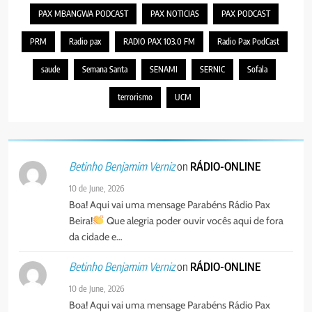
PAX MBANGWA PODCAST
PAX NOTICIAS
PAX PODCAST
PRM
Radio pax
RADIO PAX 103.0 FM
Radio Pax PodCast
saude
Semana Santa
SENAMI
SERNIC
Sofala
terrorismo
UCM
on
RÁDIO-ONLINE
Betinho Benjamim Verniz
10 de June, 2026
Boa! Aqui vai uma mensage Parabéns Rádio Pax
Beira!
Que alegria poder ouvir vocês aqui de fora
da cidade e…
on
RÁDIO-ONLINE
Betinho Benjamim Verniz
10 de June, 2026
Boa! Aqui vai uma mensage Parabéns Rádio Pax