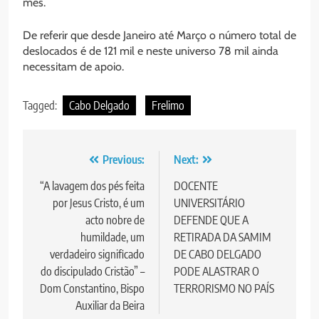
mês.
De referir que desde Janeiro até Março o número total de
deslocados é de 121 mil e neste universo 78 mil ainda
necessitam de apoio.
Tagged:
Cabo Delgado
Frelimo
Post
Previous:
Next:
navigation
“A lavagem dos pés feita
DOCENTE
por Jesus Cristo, é um
UNIVERSITÁRIO
acto nobre de
DEFENDE QUE A
humildade, um
RETIRADA DA SAMIM
verdadeiro significado
DE CABO DELGADO
do discipulado Cristão” –
PODE ALASTRAR O
Dom Constantino, Bispo
TERRORISMO NO PAÍS
Auxiliar da Beira