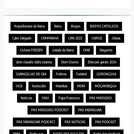
Arquidiocese da Beira
Beira
Bispos
BISPOS CATOLICOS
Cabo Delgado
CAMPANHA
CAN 2023
CARIGE
cheias
Ciclone FREDDY
cidade da Beira
CMB
Desporto
dom claudio dalla zuanna
Dom Osorio
Eleicoes gerais 2024
EVANGELHO DO DIA
Frelimo
Futebol
GORONGOSA
HCB
homicidio
Mambas
MDM
MOÇAMBIQUe
Noticias
ONU
Papa Francisco
PAX MASSOKO
PAX MASSOKO PODCAST
PAX MBANGWA
PAX MBANGWA PODCAST
PAX NOTICIAS
PAX PODCAST
PRM
Radio pax
RADIO PAX 103.0 FM
Radio Pax PodCast