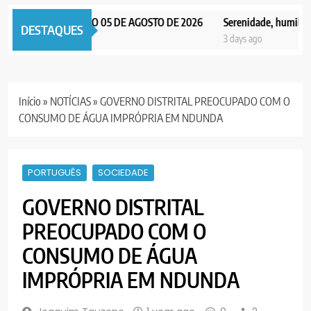
AX NOTICIAS EDIÇÃO 05 DE AGOSTO DE 2026
Serenidade, humildade 
DESTAQUES
days ago
3 days ago
Início
»
NOTÍCIAS
»
GOVERNO DISTRITAL PREOCUPADO COM O
CONSUMO DE ÁGUA IMPRÓPRIA EM NDUNDA
PORTUGUÊS
SOCIEDADE
GOVERNO DISTRITAL
PREOCUPADO COM O
CONSUMO DE ÁGUA
IMPRÓPRIA EM NDUNDA