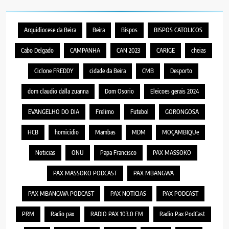
Arquidiocese da Beira
Beira
Bispos
BISPOS CATOLICOS
Cabo Delgado
CAMPANHA
CAN 2023
CARIGE
cheias
Ciclone FREDDY
cidade da Beira
CMB
Desporto
dom claudio dalla zuanna
Dom Osorio
Eleicoes gerais 2024
EVANGELHO DO DIA
Frelimo
Futebol
GORONGOSA
HCB
homicidio
Mambas
MDM
MOÇAMBIQUe
Noticias
ONU
Papa Francisco
PAX MASSOKO
PAX MASSOKO PODCAST
PAX MBANGWA
PAX MBANGWA PODCAST
PAX NOTICIAS
PAX PODCAST
PRM
Radio pax
RADIO PAX 103.0 FM
Radio Pax PodCast