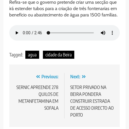
Refira-se que o governo pretende criar uma secção que
irá estender tubos para a criação de três fontenarias em
benefício ou abastecimento de água para 1500 famílias.
Tagged:
agua
cidade da Beira
Post
Previous:
Next:
navigation
SERNIC APREENDE 278
SETOR PRIVADO NA
QUILOS DE
BEIRA PONDERA
METANFETAMINA EM
CONSTRUIR ESTRADA
SOFALA
DE ACESSO DIRECTO AO
PORTO