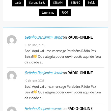
saude
Semana Santa
SENAMI
SERNIC
Sofala
terrorismo
UCM
on
RÁDIO-ONLINE
Betinho Benjamim Verniz
10 de June, 2026
Boa! Aqui vai uma mensage Parabéns Rádio Pax
Beira!
Que alegria poder ouvir vocês aqui de fora
da cidade e…
on
RÁDIO-ONLINE
Betinho Benjamim Verniz
10 de June, 2026
Boa! Aqui vai uma mensage Parabéns Rádio Pax
Beira!
Que alegria poder ouvir vocês aqui de fora
da cidade e…
on
RÁDIO-ONLINE
Betinho Benjamim verniz