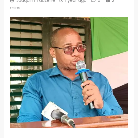
Joaquim Tauzene
1 year ago
0
2
mins