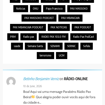
Noticias
ONU
Papa Francisco
PAX MASSOKO
PAX MASSOKO PODCAST
PAX MBANGWA
PAX MBANGWA PODCAST
PAX NOTICIAS
PAX PODCAST
PRM
Radio pax
RADIO PAX 103.0 FM
Radio Pax PodCast
saude
Semana Santa
SENAMI
SERNIC
Sofala
terrorismo
UCM
on
RÁDIO-ONLINE
Betinho Benjamim Verniz
10 de June, 2026
Boa! Aqui vai uma mensage Parabéns Rádio Pax
Beira!
Que alegria poder ouvir vocês aqui de fora
da cidade e…