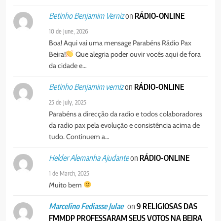
on
RÁDIO-ONLINE
Betinho Benjamim Verniz
10 de June, 2026
Boa! Aqui vai uma mensage Parabéns Rádio Pax
Beira!
Que alegria poder ouvir vocês aqui de fora
da cidade e…
on
RÁDIO-ONLINE
Betinho Benjamim verniz
25 de July, 2025
Parabéns a direcção da radio e todos colaboradores
da radio pax pela evolução e consistência acima de
tudo. Continuem a…
on
RÁDIO-ONLINE
Helder Alemanha Ajudante
1 de March, 2025
Muito bem
on
9 RELIGIOSAS DAS
Marcelino Fediasse Julae
FMMDP PROFESSARAM SEUS VOTOS NA BEIRA