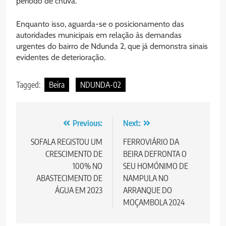
período de chuva.
Enquanto isso, aguarda-se o posicionamento das
autoridades municipais em relação às demandas
urgentes do bairro de Ndunda 2, que já demonstra sinais
evidentes de deterioração.
Tagged:
Beira
NDUNDA-02
Post
Previous:
Next:
navigation
SOFALA REGISTOU UM
FERROVIÁRIO DA
CRESCIMENTO DE
BEIRA DEFRONTA O
100% NO
SEU HOMÓNIMO DE
ABASTECIMENTO DE
NAMPULA NO
ÁGUA EM 2023
ARRANQUE DO
MOÇAMBOLA 2024