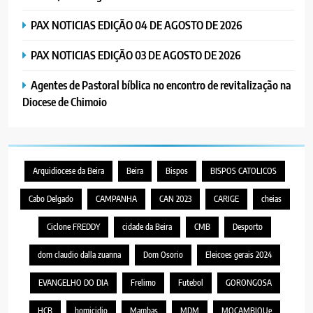
PAX NOTICIAS EDIÇÃO 04 DE AGOSTO DE 2026
PAX NOTICIAS EDIÇÃO 03 DE AGOSTO DE 2026
Agentes de Pastoral bíblica no encontro de revitalização na
Diocese de Chimoio
Arquidiocese da Beira
Beira
Bispos
BISPOS CATOLICOS
Cabo Delgado
CAMPANHA
CAN 2023
CARIGE
cheias
Ciclone FREDDY
cidade da Beira
CMB
Desporto
dom claudio dalla zuanna
Dom Osorio
Eleicoes gerais 2024
EVANGELHO DO DIA
Frelimo
Futebol
GORONGOSA
HCB
homicidio
Mambas
MDM
MOÇAMBIQUe