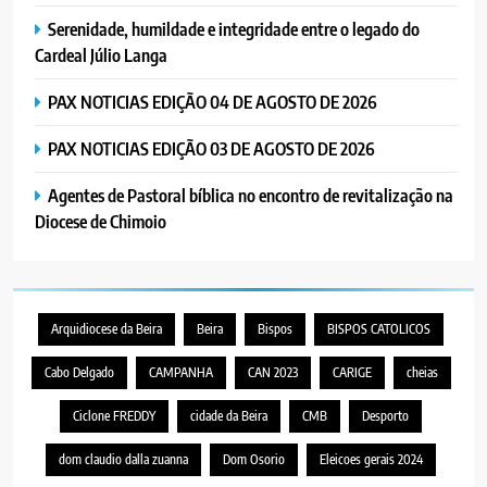
Serenidade, humildade e integridade entre o legado do
Cardeal Júlio Langa
PAX NOTICIAS EDIÇÃO 04 DE AGOSTO DE 2026
PAX NOTICIAS EDIÇÃO 03 DE AGOSTO DE 2026
Agentes de Pastoral bíblica no encontro de revitalização na
Diocese de Chimoio
Arquidiocese da Beira
Beira
Bispos
BISPOS CATOLICOS
Cabo Delgado
CAMPANHA
CAN 2023
CARIGE
cheias
Ciclone FREDDY
cidade da Beira
CMB
Desporto
dom claudio dalla zuanna
Dom Osorio
Eleicoes gerais 2024