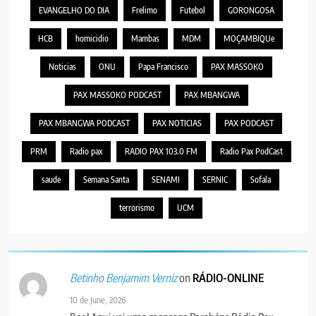
EVANGELHO DO DIA
Frelimo
Futebol
GORONGOSA
HCB
homicidio
Mambas
MDM
MOÇAMBIQUe
Noticias
ONU
Papa Francisco
PAX MASSOKO
PAX MASSOKO PODCAST
PAX MBANGWA
PAX MBANGWA PODCAST
PAX NOTICIAS
PAX PODCAST
PRM
Radio pax
RADIO PAX 103.0 FM
Radio Pax PodCast
saude
Semana Santa
SENAMI
SERNIC
Sofala
terrorismo
UCM
on
RÁDIO-ONLINE
Betinho Benjamim Verniz
10 de June, 2026