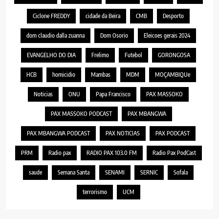
Ciclone FREDDY
cidade da Beira
CMB
Desporto
dom claudio dalla zuanna
Dom Osorio
Eleicoes gerais 2024
EVANGELHO DO DIA
Frelimo
Futebol
GORONGOSA
HCB
homicidio
Mambas
MDM
MOÇAMBIQUe
Noticias
ONU
Papa Francisco
PAX MASSOKO
PAX MASSOKO PODCAST
PAX MBANGWA
PAX MBANGWA PODCAST
PAX NOTICIAS
PAX PODCAST
PRM
Radio pax
RADIO PAX 103.0 FM
Radio Pax PodCast
saude
Semana Santa
SENAMI
SERNIC
Sofala
terrorismo
UCM