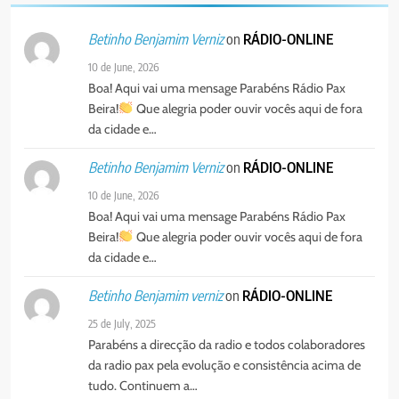
on
RÁDIO-ONLINE
Betinho Benjamim Verniz
10 de June, 2026
Boa! Aqui vai uma mensage Parabéns Rádio Pax
Beira!
Que alegria poder ouvir vocês aqui de fora
da cidade e…
on
RÁDIO-ONLINE
Betinho Benjamim Verniz
10 de June, 2026
Boa! Aqui vai uma mensage Parabéns Rádio Pax
Beira!
Que alegria poder ouvir vocês aqui de fora
da cidade e…
on
RÁDIO-ONLINE
Betinho Benjamim verniz
25 de July, 2025
Parabéns a direcção da radio e todos colaboradores
da radio pax pela evolução e consistência acima de
tudo. Continuem a…