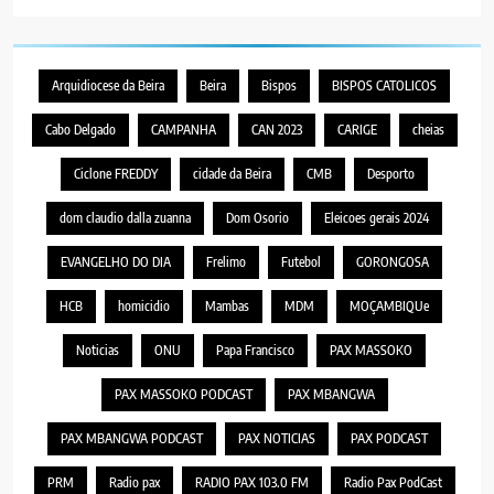
Arquidiocese da Beira
Beira
Bispos
BISPOS CATOLICOS
Cabo Delgado
CAMPANHA
CAN 2023
CARIGE
cheias
Ciclone FREDDY
cidade da Beira
CMB
Desporto
dom claudio dalla zuanna
Dom Osorio
Eleicoes gerais 2024
EVANGELHO DO DIA
Frelimo
Futebol
GORONGOSA
HCB
homicidio
Mambas
MDM
MOÇAMBIQUe
Noticias
ONU
Papa Francisco
PAX MASSOKO
PAX MASSOKO PODCAST
PAX MBANGWA
PAX MBANGWA PODCAST
PAX NOTICIAS
PAX PODCAST
PRM
Radio pax
RADIO PAX 103.0 FM
Radio Pax PodCast