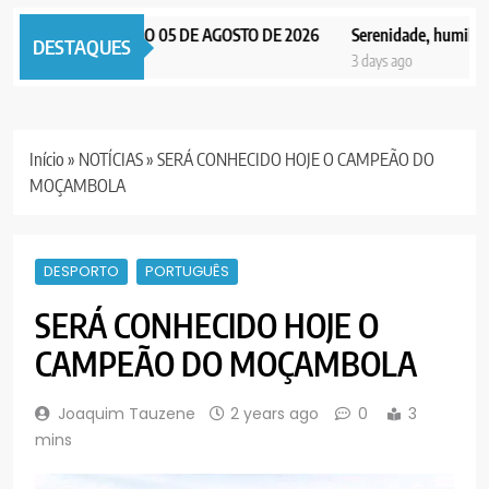
X NOTICIAS EDIÇÃO 05 DE AGOSTO DE 2026
Serenidade, humildade e
DESTAQUES
days ago
3 days ago
Início
»
NOTÍCIAS
»
SERÁ CONHECIDO HOJE O CAMPEÃO DO
MOÇAMBOLA
DESPORTO
PORTUGUÊS
SERÁ CONHECIDO HOJE O
CAMPEÃO DO MOÇAMBOLA
Joaquim Tauzene
2 years ago
0
3
mins