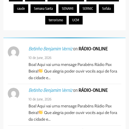
saude
Semana Santa
SENAMI
SERNIC
Sofala
terrorismo
UCM
on
RÁDIO-ONLINE
Betinho Benjamim Verniz
10 de June, 2026
Boa! Aqui vai uma mensage Parabéns Rádio Pax
Beira!
Que alegria poder ouvir vocês aqui de fora
da cidade e…
on
RÁDIO-ONLINE
Betinho Benjamim Verniz
10 de June, 2026
Boa! Aqui vai uma mensage Parabéns Rádio Pax
Beira!
Que alegria poder ouvir vocês aqui de fora
da cidade e…