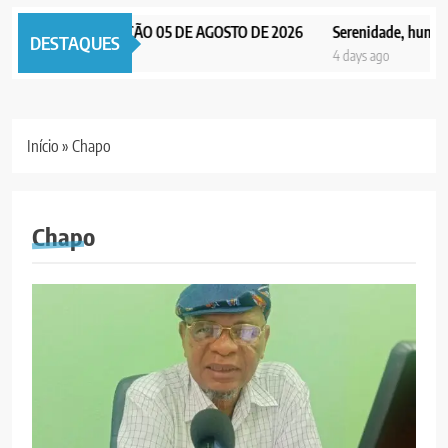
PAX NOTICIAS EDIÇÃO 05 DE AGOSTO DE 2026
Serenidade, humildade
DESTAQUES
4 days ago
4 days ago
Início
»
Chapo
Chapo