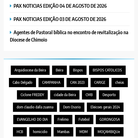
PORTUGUÊS
SOCIEDADE
PAX NOTICIAS EDIÇÃO 04 DE AGOSTO DE 2026
VENDEDORES FOI ACEITE, MAS
SURGIRAM RESISTÊNCIAS PELO
PAX NOTICIAS EDIÇÃO 03 DE AGOSTO DE 2026
8
CAMINHO
PAX NOTICIAS EDIÇÃO 28 DE
Agentes de Pastoral bíblica no encontro de revitalização na
JUNHO DE 2026
Diocese de Chimoio
PORTUGUÊS
1
PAX NOTICIAS EDIÇÃO 05 DE
Arquidiocese da Beira
Beira
Bispos
BISPOS CATOLICOS
AGOSTO DE 2026
Cabo Delgado
CAMPANHA
CAN 2023
CARIGE
cheias
PORTUGUÊS
Ciclone FREDDY
cidade da Beira
CMB
Desporto
2
Serenidade, humildade e
dom claudio dalla zuanna
Dom Osorio
Eleicoes gerais 2024
integridade entre o legado do
EVANGELHO DO DIA
Frelimo
Futebol
GORONGOSA
Cardeal Júlio Langa
PORTUGUÊS
RELIGIOSA
HCB
homicidio
Mambas
MDM
MOÇAMBIQUe