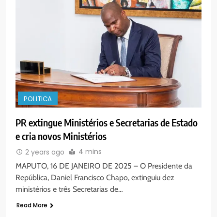
encontro de revitalização na
Diocese de Chimoio
PORTUGUÊS
RELIGIOSA
6
“Um movimento eclesial sem
Cristo como centro é uma simples
organização humana” – defende o
PORTUGUÊS
RELIGIOSA
Padre Mubango
POLITICA
7
MERCADO DE INHAMÍZUA:
PR extingue Ministérios e Secretarias de Estado
MUNICÍPIO DIZ QUE
e cria novos Ministérios
TRANSFERÊNCIA DOS
PORTUGUÊS
SOCIEDADE
VENDEDORES FOI ACEITE, MAS
4 mins
2 years ago
SURGIRAM RESISTÊNCIAS PELO
MAPUTO, 16 DE JANEIRO DE 2025 – O Presidente da
8
CAMINHO
República, Daniel Francisco Chapo, extinguiu dez
PAX NOTICIAS EDIÇÃO 28 DE
ministérios e três Secretarias de…
JUNHO DE 2026
Read More
PORTUGUÊS