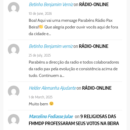
Cristo como centro é uma simples
on
RÁDIO-ONLINE
Betinho Benjamim Verniz
organização humana” – defende o
PORTUGUÊS
RELIGIOSA
10 de June, 2026
Padre Mubango
Boa! Aqui vai uma mensage Parabéns Rádio Pax
7
Beira!
Que alegria poder ouvir vocês aqui de fora
MERCADO DE INHAMÍZUA:
da cidade e…
MUNICÍPIO DIZ QUE
TRANSFERÊNCIA DOS
on
RÁDIO-ONLINE
Betinho Benjamim verniz
PORTUGUÊS
SOCIEDADE
VENDEDORES FOI ACEITE, MAS
25 de July, 2025
SURGIRAM RESISTÊNCIAS PELO
Parabéns a direcção da radio e todos colaboradores
8
CAMINHO
da radio pax pela evolução e consistência acima de
PAX NOTICIAS EDIÇÃO 28 DE
tudo. Continuem a…
JUNHO DE 2026
PORTUGUÊS
on
RÁDIO-ONLINE
Helder Alemanha Ajudante
1 de March, 2025
Muito bem
on
9 RELIGIOSAS DAS
Marcelino Fediasse Julae
FMMDP PROFESSARAM SEUS VOTOS NA BEIRA