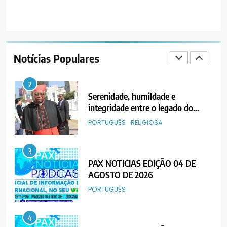
1
PAX NOTICIAS EDIÇÃO 05 DE
AGOSTO DE 2026
Notícias Populares
PORTUGUÊS
2
Serenidade, humildade e
integridade entre o legado do
Cardeal Júlio Langa
PORTUGUÊS
RELIGIOSA
3
PAX NOTICIAS EDIÇÃO 04 DE
AGOSTO DE 2026
PORTUGUÊS
4