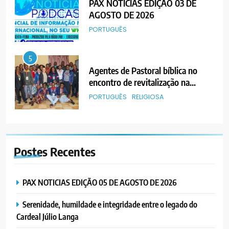
PAX NOTICIAS EDIÇÃO 03 DE
AGOSTO DE 2026
PORTUGUÊS
5
Agentes de Pastoral bíblica no
encontro de revitalização na
Diocese de Chimoio
PORTUGUÊS
RELIGIOSA
6
“Um movimento eclesial sem
Postes
Recentes
Cristo como centro é uma simples
organização humana” – defende o
PORTUGUÊS
RELIGIOSA
Padre Mubango
PAX NOTICIAS EDIÇÃO 05 DE AGOSTO DE 2026
7
Serenidade, humildade e integridade entre o legado do
MERCADO DE INHAMÍZUA:
Cardeal Júlio Langa
MUNICÍPIO DIZ QUE
TRANSFERÊNCIA DOS