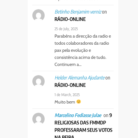
on
Betinho Benjamim verniz
RÁDIO-ONLINE
25 de July, 2025
Parabéns a direcção da radio e
todos colaboradores da radio
pax pela evolução e
consistência acima de tudo.
Continuem a…
on
Helder Alemanha Ajudante
RÁDIO-ONLINE
1 de March, 2025
Muito bem
on
9
Marcelino Fediasse Julae
RELIGIOSAS DAS FMMDP
PROFESSARAM SEUS VOTOS
NA BEIRA