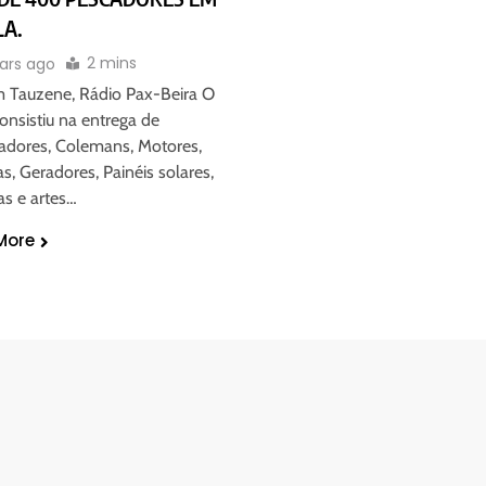
LA.
2 mins
ars ago
m Tauzene, Rádio Pax-Beira O
onsistiu na entrega de
adores, Colemans, Motores,
s, Geradores, Painéis solares,
tas e artes…
More