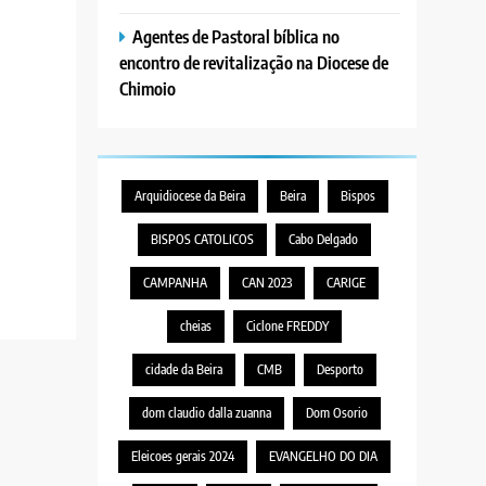
Agentes de Pastoral bíblica no
encontro de revitalização na Diocese de
Chimoio
Arquidiocese da Beira
Beira
Bispos
BISPOS CATOLICOS
Cabo Delgado
CAMPANHA
CAN 2023
CARIGE
cheias
Ciclone FREDDY
cidade da Beira
CMB
Desporto
dom claudio dalla zuanna
Dom Osorio
Eleicoes gerais 2024
EVANGELHO DO DIA