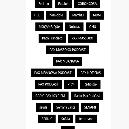
Frelimo
Futebol
GORONGOSA
HCB
homicidio
Mambas
MDM
MOÇAMBIQUe
Noticias
ONU
Papa Francisco
PAX MASSOKO
PAX MASSOKO PODCAST
PAX MBANGWA
PAX MBANGWA PODCAST
PAX NOTICIAS
PAX PODCAST
PRM
Radio pax
RADIO PAX 103.0 FM
Radio Pax PodCast
saude
Semana Santa
SENAMI
SERNIC
Sofala
terrorismo