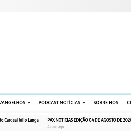
VANGELHOS
PODCAST NOTÍCIAS
SOBRE NÓS
C
io Langa
PAX NOTICIAS EDIÇÃO 04 DE AGOSTO DE 2026
PAX NOT
4 days ago
5 days ag