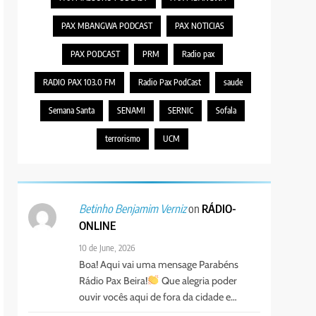
PAX MBANGWA PODCAST
PAX NOTICIAS
PAX PODCAST
PRM
Radio pax
RADIO PAX 103.0 FM
Radio Pax PodCast
saude
Semana Santa
SENAMI
SERNIC
Sofala
terrorismo
UCM
on
RÁDIO-
Betinho Benjamim Verniz
ONLINE
10 de June, 2026
Boa! Aqui vai uma mensage Parabéns
Rádio Pax Beira!
Que alegria poder
ouvir vocês aqui de fora da cidade e…