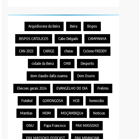
Arquidiocese da Beira
Beira
Bispos
BISPOS CATOLICOS
Cabo Delgado
CAMPANHA
CAN 2023
CARIGE
cheias
Ciclone FREDDY
cidade da Beira
CMB
Desporto
dom claudio dalla zuanna
Dom Osorio
Eleicoes gerais 2024
EVANGELHO DO DIA
Frelimo
Futebol
GORONGOSA
HCB
homicidio
Mambas
MDM
MOÇAMBIQUe
Noticias
ONU
Papa Francisco
PAX MASSOKO
PAX MASSOKO PODCAST
PAX MBANGWA