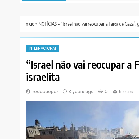
Início
»
NOTÍCIAS
»
“Israel não vai reocupar a Faixa de Gaza”, g
INTERNACIONAL
“Israel não vai reocupar a 
israelita
redacaopax
3 years ago
0
5 mins