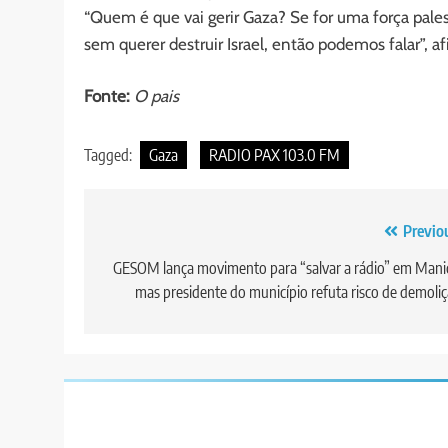
“Quem é que vai gerir Gaza? Se for uma força pale
sem querer destruir Israel, então podemos falar”, a
Fonte:
O pais
Tagged:
Gaza
RADIO PAX 103.0 FM
Post
Previo
navigation
GESOM lança movimento para “salvar a rádio” em Mani
mas presidente do município refuta risco de demoli