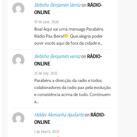
on
RÁDIO-
Betinho Benjamim Verniz
ONLINE
10 de June, 2026
Boa! Aqui vai uma mensage Parabéns
Rádio Pax Beira!
Que alegria poder
ouvir vocês aqui de fora da cidade e…
on
RÁDIO-
Betinho Benjamim verniz
ONLINE
25 de July, 2025
Parabéns a direcção da radio e todos
colaboradores da radio pax pela evolução
e consistência acima de tudo. Continuem
a…
on
RÁDIO-
Helder Alemanha Ajudante
ONLINE
1 de March, 2025