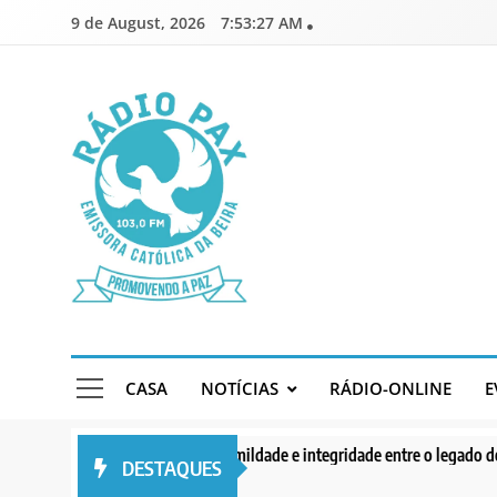
Skip
9 de August, 2026
7:53:29 AM
to
content
Rádio Pax
Emissora Católica da Beira
CASA
NOTÍCIAS
RÁDIO-ONLINE
E
Serenidade, humildade e integridade entre o legado do Cardeal Júlio L
DESTAQUES
4 days ago