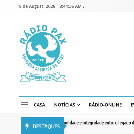
Skip
8 de August, 2026
8:44:37 AM
to
content
Rádio Pax
Emissora Católica da Beira
CASA
NOTÍCIAS
RÁDIO-ONLINE
E
Serenidade, humildade e integridade entre o legado do Cardeal Júlio 
DESTAQUES
3 days ago