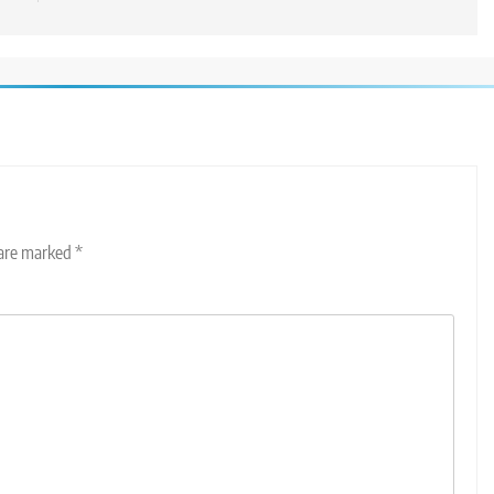
 are marked
*