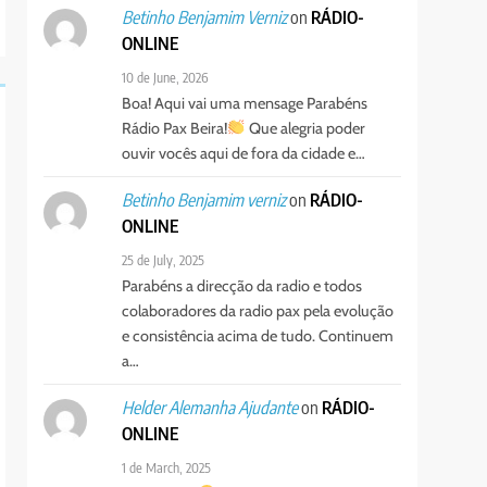
on
RÁDIO-
Betinho Benjamim Verniz
ONLINE
10 de June, 2026
Boa! Aqui vai uma mensage Parabéns
Rádio Pax Beira!
Que alegria poder
ouvir vocês aqui de fora da cidade e…
on
RÁDIO-
Betinho Benjamim verniz
ONLINE
25 de July, 2025
Parabéns a direcção da radio e todos
colaboradores da radio pax pela evolução
e consistência acima de tudo. Continuem
a…
on
RÁDIO-
Helder Alemanha Ajudante
ONLINE
1 de March, 2025