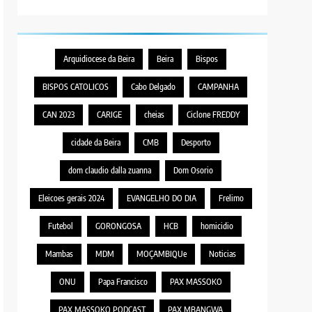
Arquidiocese da Beira
Beira
Bispos
BISPOS CATOLICOS
Cabo Delgado
CAMPANHA
CAN 2023
CARIGE
cheias
Ciclone FREDDY
cidade da Beira
CMB
Desporto
dom claudio dalla zuanna
Dom Osorio
Eleicoes gerais 2024
EVANGELHO DO DIA
Frelimo
Futebol
GORONGOSA
HCB
homicidio
Mambas
MDM
MOÇAMBIQUe
Noticias
ONU
Papa Francisco
PAX MASSOKO
PAX MASSOKO PODCAST
PAX MBANGWA