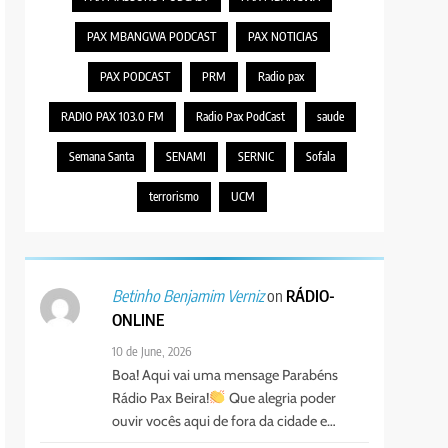
PAX MBANGWA PODCAST
PAX NOTICIAS
PAX PODCAST
PRM
Radio pax
RADIO PAX 103.0 FM
Radio Pax PodCast
saude
Semana Santa
SENAMI
SERNIC
Sofala
terrorismo
UCM
on
RÁDIO-
Betinho Benjamim Verniz
ONLINE
10 de June, 2026
Boa! Aqui vai uma mensage Parabéns
Rádio Pax Beira!
Que alegria poder
ouvir vocês aqui de fora da cidade e…