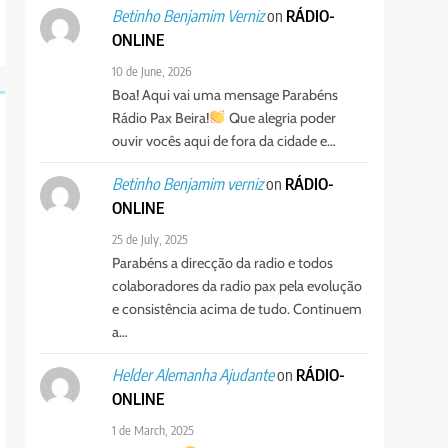
on
RÁDIO-
Betinho Benjamim Verniz
ONLINE
10 de June, 2026
Boa! Aqui vai uma mensage Parabéns
Rádio Pax Beira!
Que alegria poder
ouvir vocês aqui de fora da cidade e…
on
RÁDIO-
Betinho Benjamim verniz
ONLINE
25 de July, 2025
Parabéns a direcção da radio e todos
colaboradores da radio pax pela evolução
e consistência acima de tudo. Continuem
a…
on
RÁDIO-
Helder Alemanha Ajudante
ONLINE
1 de March, 2025