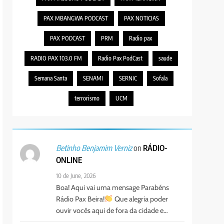
PAX MBANGWA PODCAST
PAX NOTICIAS
PAX PODCAST
PRM
Radio pax
RADIO PAX 103.0 FM
Radio Pax PodCast
saude
Semana Santa
SENAMI
SERNIC
Sofala
terrorismo
UCM
on
RÁDIO-
Betinho Benjamim Verniz
ONLINE
10 de June, 2026
Boa! Aqui vai uma mensage Parabéns
Rádio Pax Beira!
Que alegria poder
ouvir vocês aqui de fora da cidade e…