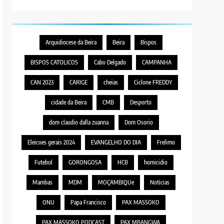
Arquidiocese da Beira
Beira
Bispos
BISPOS CATOLICOS
Cabo Delgado
CAMPANHA
CAN 2023
CARIGE
cheias
Ciclone FREDDY
cidade da Beira
CMB
Desporto
dom claudio dalla zuanna
Dom Osorio
Eleicoes gerais 2024
EVANGELHO DO DIA
Frelimo
Futebol
GORONGOSA
HCB
homicidio
Mambas
MDM
MOÇAMBIQUe
Noticias
ONU
Papa Francisco
PAX MASSOKO
PAX MASSOKO PODCAST
PAX MBANGWA