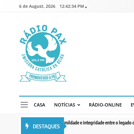
Skip
6 de August, 2026
12:42:36 PM
to
content
Rádio Pax
Emissora Católica da Beira
CASA
NOTÍCIAS
RÁDIO-ONLINE
E
Serenidade, humildade e integridade entre o legado do Cardeal Júlio L
DESTAQUES
1 day ago