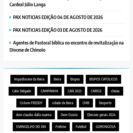
Cardeal Júlio Langa
PAX NOTICIAS EDIÇÃO 04 DE AGOSTO DE 2026
PAX NOTICIAS EDIÇÃO 03 DE AGOSTO DE 2026
Agentes de Pastoral bíblica no encontro de revitalização na
Diocese de Chimoio
Arquidiocese da Beira
Beira
Bispos
BISPOS CATOLICOS
Cabo Delgado
CAMPANHA
CAN 2023
CARIGE
cheias
Ciclone FREDDY
cidade da Beira
CMB
Desporto
dom claudio dalla zuanna
Dom Osorio
Eleicoes gerais 2024
EVANGELHO DO DIA
Frelimo
Futebol
GORONGOSA