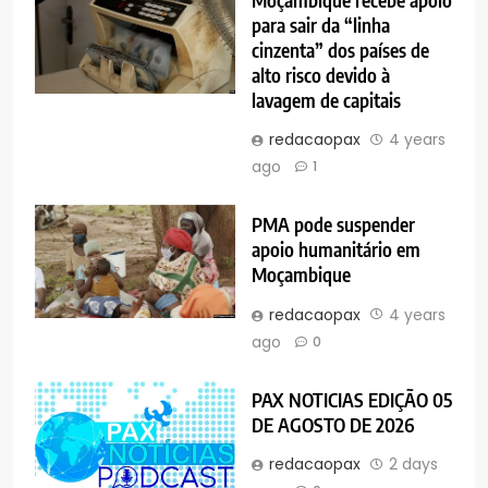
Moçambique recebe apoio
para sair da “linha
cinzenta” dos países de
alto risco devido à
lavagem de capitais
redacaopax
4 years
ago
1
PMA pode suspender
apoio humanitário em
Moçambique
redacaopax
4 years
ago
0
PAX NOTICIAS EDIÇÃO 05
DE AGOSTO DE 2026
redacaopax
2 days