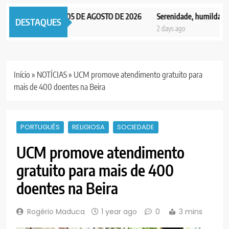
OTICIAS EDIÇÃO 05 DE AGOSTO DE 2026
Serenidade, humildade e in
DESTAQUES
 ago
2 days ago
Início
»
NOTÍCIAS
»
UCM promove atendimento gratuito para
mais de 400 doentes na Beira
PORTUGUÊS
RELIGIOSA
SOCIEDADE
UCM promove atendimento
gratuito para mais de 400
doentes na Beira
Rogério Maduca
1 year ago
0
3 mins