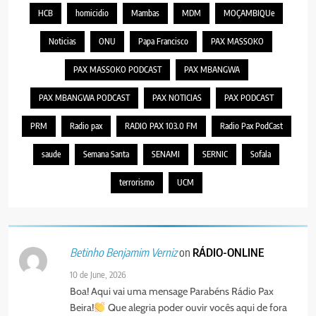
HCB
homicidio
Mambas
MDM
MOÇAMBIQUe
Noticias
ONU
Papa Francisco
PAX MASSOKO
PAX MASSOKO PODCAST
PAX MBANGWA
PAX MBANGWA PODCAST
PAX NOTICIAS
PAX PODCAST
PRM
Radio pax
RADIO PAX 103.0 FM
Radio Pax PodCast
saude
Semana Santa
SENAMI
SERNIC
Sofala
terrorismo
UCM
on
RÁDIO-ONLINE
Betinho Benjamim Verniz
10 de June, 2026
Boa! Aqui vai uma mensage Parabéns Rádio Pax
Beira!
Que alegria poder ouvir vocês aqui de fora