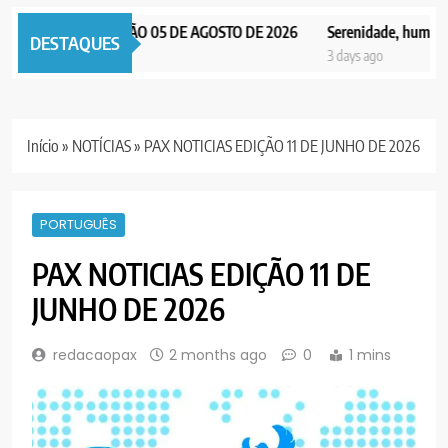
AX NOTICIAS EDIÇÃO 05 DE AGOSTO DE 2026
Serenidade, humildade 
DESTAQUES
 days ago
3 days ago
Início
»
NOTÍCIAS
»
PAX NOTICIAS EDIÇÃO 11 DE JUNHO DE 2026
PORTUGUÊS
PAX NOTICIAS EDIÇÃO 11 DE
JUNHO DE 2026
redacaopax
2 months ago
0
1 mins