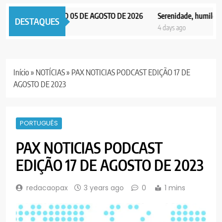
 NOTICIAS EDIÇÃO 05 DE AGOSTO DE 2026
Serenidade, humildade e 
DESTAQUES
ays ago
4 days ago
Início
»
NOTÍCIAS
»
PAX NOTICIAS PODCAST EDIÇÃO 17 DE
AGOSTO DE 2023
PORTUGUÊS
PAX NOTICIAS PODCAST
EDIÇÃO 17 DE AGOSTO DE 2023
redacaopax
3 years ago
0
1 mins