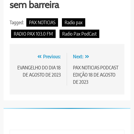
sem barreira
Tagged:
PAX NOTICIAS
Radio pax
RADIO PAX 103.0 FM
Radio Pax PodCast
Post
Previous:
Next:
navigation
EVANGELHO DO DIA 18
PAX NOTICIAS PODCAST
DE AGOSTO DE 2023
EDIÇÃO 18 DE AGOSTO
DE 2023