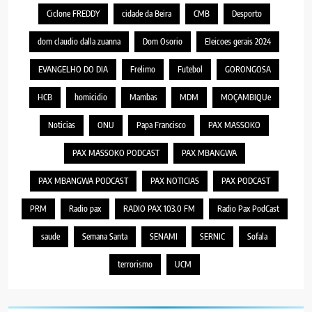
Ciclone FREDDY
cidade da Beira
CMB
Desporto
dom claudio dalla zuanna
Dom Osorio
Eleicoes gerais 2024
EVANGELHO DO DIA
Frelimo
Futebol
GORONGOSA
HCB
homicidio
Mambas
MDM
MOÇAMBIQUe
Noticias
ONU
Papa Francisco
PAX MASSOKO
PAX MASSOKO PODCAST
PAX MBANGWA
PAX MBANGWA PODCAST
PAX NOTICIAS
PAX PODCAST
PRM
Radio pax
RADIO PAX 103.0 FM
Radio Pax PodCast
saude
Semana Santa
SENAMI
SERNIC
Sofala
terrorismo
UCM