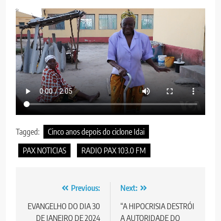
Tagged:
Cinco anos depois do ciclone Idai
PAX NOTICIAS
RADIO PAX 103.0 FM
Post
Previous:
Next:
navigation
EVANGELHO DO DIA 30
“A HIPOCRISIA DESTRÓI
DE JANEIRO DE 2024
A AUTORIDADE DO