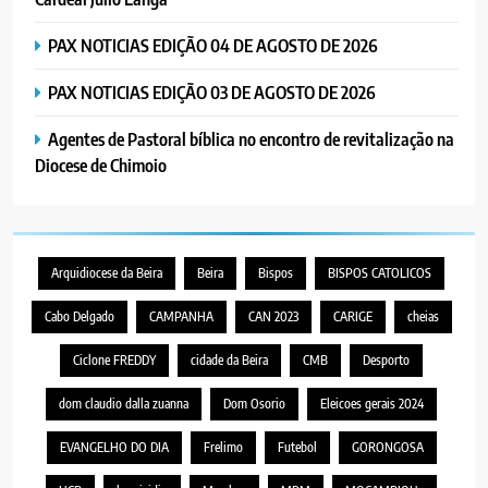
PAX NOTICIAS EDIÇÃO 04 DE AGOSTO DE 2026
PAX NOTICIAS EDIÇÃO 03 DE AGOSTO DE 2026
Agentes de Pastoral bíblica no encontro de revitalização na
Diocese de Chimoio
Arquidiocese da Beira
Beira
Bispos
BISPOS CATOLICOS
Cabo Delgado
CAMPANHA
CAN 2023
CARIGE
cheias
Ciclone FREDDY
cidade da Beira
CMB
Desporto
dom claudio dalla zuanna
Dom Osorio
Eleicoes gerais 2024
EVANGELHO DO DIA
Frelimo
Futebol
GORONGOSA