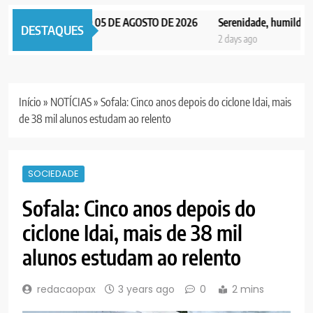
NOTICIAS EDIÇÃO 05 DE AGOSTO DE 2026
Serenidade, humildade e i
DESTAQUES
s ago
2 days ago
Início
»
NOTÍCIAS
»
Sofala: Cinco anos depois do ciclone Idai, mais
de 38 mil alunos estudam ao relento
SOCIEDADE
Sofala: Cinco anos depois do
ciclone Idai, mais de 38 mil
alunos estudam ao relento
redacaopax
3 years ago
0
2 mins