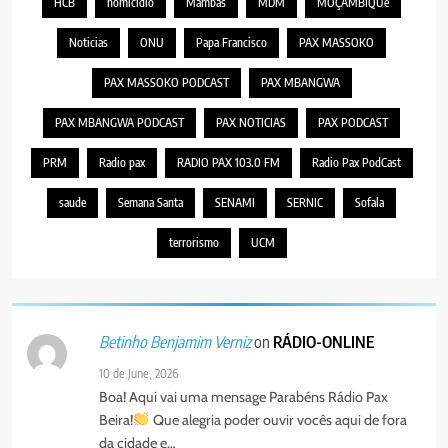
HCB
homicidio
Mambas
MDM
MOÇAMBIQUe
Noticias
ONU
Papa Francisco
PAX MASSOKO
PAX MASSOKO PODCAST
PAX MBANGWA
PAX MBANGWA PODCAST
PAX NOTICIAS
PAX PODCAST
PRM
Radio pax
RADIO PAX 103.0 FM
Radio Pax PodCast
saude
Semana Santa
SENAMI
SERNIC
Sofala
terrorismo
UCM
on
RÁDIO-ONLINE
Betinho Benjamim Verniz
10 de June, 2026
Boa! Aqui vai uma mensage Parabéns Rádio Pax
Beira!
Que alegria poder ouvir vocês aqui de fora
da cidade e…