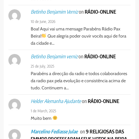
on
RÁDIO-ONLINE
Betinho Benjamim Verniz
10 de June, 2026
Boa! Aqui vai uma mensage Parabéns Rádio Pax
Beira!
Que alegria poder ouvir vocês aqui de fora
da cidade e…
on
RÁDIO-ONLINE
Betinho Benjamim verniz
25 de July, 2025
Parabéns a direcção da radio e todos colaboradores
da radio pax pela evolução e consistência acima de
tudo. Continuem a…
on
RÁDIO-ONLINE
Helder Alemanha Ajudante
1 de March, 2025
Muito bem
on
9 RELIGIOSAS DAS
Marcelino Fediasse Julae
FMMDP PROFESSARAM SEUS VOTOS NA BEIRA