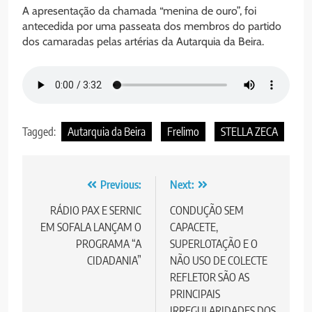
A apresentação da chamada “menina de ouro”, foi
antecedida por uma passeata dos membros do partido
dos camaradas pelas artérias da Autarquia da Beira.
Tagged:
Autarquia da Beira
Frelimo
STELLA ZECA
Post
Previous:
Next:
navigation
RÁDIO PAX E SERNIC
CONDUÇÃO SEM
EM SOFALA LANÇAM O
CAPACETE,
PROGRAMA “A
SUPERLOTAÇÃO E O
CIDADANIA”
NÃO USO DE COLECTE
REFLETOR SÃO AS
PRINCIPAIS
IRREGULARIDADES DOS