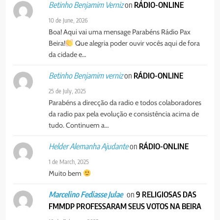
on
RÁDIO-ONLINE
Betinho Benjamim Verniz
10 de June, 2026
Boa! Aqui vai uma mensage Parabéns Rádio Pax
Beira!
Que alegria poder ouvir vocês aqui de fora
da cidade e…
on
RÁDIO-ONLINE
Betinho Benjamim verniz
25 de July, 2025
Parabéns a direcção da radio e todos colaboradores
da radio pax pela evolução e consistência acima de
tudo. Continuem a…
on
RÁDIO-ONLINE
Helder Alemanha Ajudante
1 de March, 2025
Muito bem
on
9 RELIGIOSAS DAS
Marcelino Fediasse Julae
FMMDP PROFESSARAM SEUS VOTOS NA BEIRA