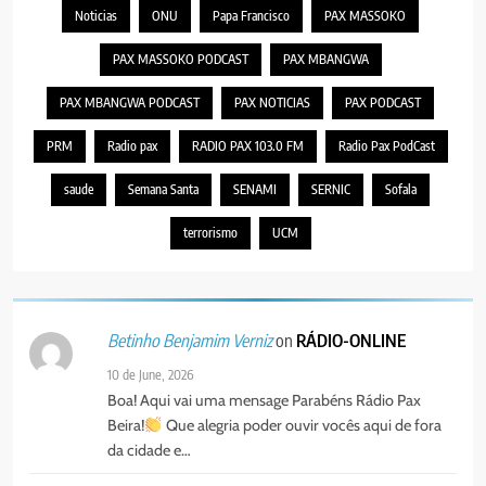
Noticias
ONU
Papa Francisco
PAX MASSOKO
PAX MASSOKO PODCAST
PAX MBANGWA
PAX MBANGWA PODCAST
PAX NOTICIAS
PAX PODCAST
PRM
Radio pax
RADIO PAX 103.0 FM
Radio Pax PodCast
saude
Semana Santa
SENAMI
SERNIC
Sofala
terrorismo
UCM
on
RÁDIO-ONLINE
Betinho Benjamim Verniz
10 de June, 2026
Boa! Aqui vai uma mensage Parabéns Rádio Pax
Beira!
Que alegria poder ouvir vocês aqui de fora
da cidade e…