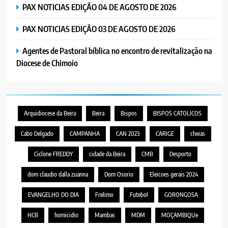
PAX NOTICIAS EDIÇÃO 04 DE AGOSTO DE 2026
PAX NOTICIAS EDIÇÃO 03 DE AGOSTO DE 2026
Agentes de Pastoral bíblica no encontro de revitalização na
Diocese de Chimoio
Arquidiocese da Beira
Beira
Bispos
BISPOS CATOLICOS
Cabo Delgado
CAMPANHA
CAN 2023
CARIGE
cheias
Ciclone FREDDY
cidade da Beira
CMB
Desporto
dom claudio dalla zuanna
Dom Osorio
Eleicoes gerais 2024
EVANGELHO DO DIA
Frelimo
Futebol
GORONGOSA
HCB
homicidio
Mambas
MDM
MOÇAMBIQUe