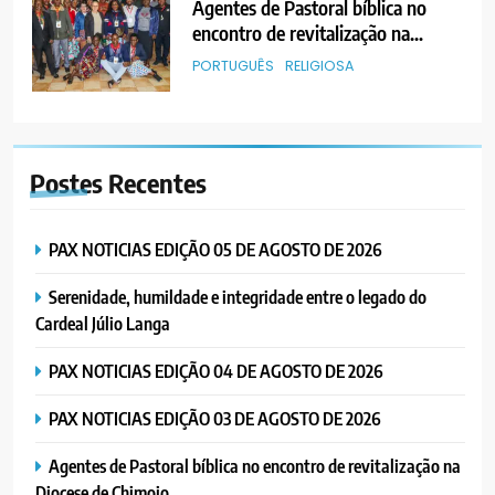
Agentes de Pastoral bíblica no
encontro de revitalização na
Diocese de Chimoio
PORTUGUÊS
RELIGIOSA
6
“Um movimento eclesial sem
Postes
Recentes
Cristo como centro é uma simples
organização humana” – defende o
PORTUGUÊS
RELIGIOSA
Padre Mubango
PAX NOTICIAS EDIÇÃO 05 DE AGOSTO DE 2026
7
Serenidade, humildade e integridade entre o legado do
MERCADO DE INHAMÍZUA:
Cardeal Júlio Langa
MUNICÍPIO DIZ QUE
TRANSFERÊNCIA DOS
PORTUGUÊS
SOCIEDADE
PAX NOTICIAS EDIÇÃO 04 DE AGOSTO DE 2026
VENDEDORES FOI ACEITE, MAS
SURGIRAM RESISTÊNCIAS PELO
PAX NOTICIAS EDIÇÃO 03 DE AGOSTO DE 2026
8
CAMINHO
PAX NOTICIAS EDIÇÃO 28 DE
Agentes de Pastoral bíblica no encontro de revitalização na
JUNHO DE 2026
Diocese de Chimoio