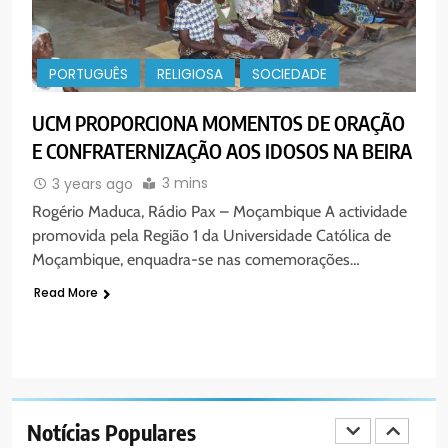
Cristo como centro é uma simples
organização humana” – defende o
PORTUGUÊS
RELIGIOSA
Padre Mubango
PORTUGUÊS
RELIGIOSA
SOCIEDADE
7
MERCADO DE INHAMÍZUA:
UCM PROPORCIONA MOMENTOS DE ORAÇÃO
MUNICÍPIO DIZ QUE
E CONFRATERNIZAÇÃO AOS IDOSOS NA BEIRA
TRANSFERÊNCIA DOS
PORTUGUÊS
SOCIEDADE
VENDEDORES FOI ACEITE, MAS
3 mins
3 years ago
SURGIRAM RESISTÊNCIAS PELO
Rogério Maduca, Rádio Pax – Moçambique A actividade
8
CAMINHO
promovida pela Região 1 da Universidade Católica de
PAX NOTICIAS EDIÇÃO 28 DE
Moçambique, enquadra-se nas comemorações…
JUNHO DE 2026
Read More
PORTUGUÊS
1
PAX NOTICIAS EDIÇÃO 05 DE
AGOSTO DE 2026
Notícias Populares
PORTUGUÊS