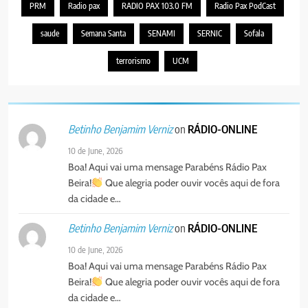
PRM
Radio pax
RADIO PAX 103.0 FM
Radio Pax PodCast
4
PAX NOTICIAS EDIÇÃO 03 DE
saude
Semana Santa
SENAMI
SERNIC
Sofala
AGOSTO DE 2026
PORTUGUÊS
terrorismo
UCM
5
Agentes de Pastoral bíblica no
on
RÁDIO-ONLINE
Betinho Benjamim Verniz
encontro de revitalização na
Diocese de Chimoio
PORTUGUÊS
RELIGIOSA
10 de June, 2026
Boa! Aqui vai uma mensage Parabéns Rádio Pax
Beira!
Que alegria poder ouvir vocês aqui de fora
6
da cidade e…
“Um movimento eclesial sem
Cristo como centro é uma simples
on
RÁDIO-ONLINE
Betinho Benjamim Verniz
organização humana” – defende o
PORTUGUÊS
RELIGIOSA
10 de June, 2026
Padre Mubango
Boa! Aqui vai uma mensage Parabéns Rádio Pax
7
Beira!
Que alegria poder ouvir vocês aqui de fora
MERCADO DE INHAMÍZUA:
da cidade e…