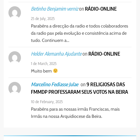
MUNICÍPIO DIZ QUE
TRANSFERÊNCIA DOS
on
RÁDIO-ONLINE
Betinho Benjamim verniz
PORTUGUÊS
SOCIEDADE
VENDEDORES FOI ACEITE, MAS
25 de July, 2025
SURGIRAM RESISTÊNCIAS PELO
Parabéns a direcção da radio e todos colaboradores
8
CAMINHO
da radio pax pela evolução e consistência acima de
PAX NOTICIAS EDIÇÃO 28 DE
tudo. Continuem a…
JUNHO DE 2026
PORTUGUÊS
on
RÁDIO-ONLINE
Helder Alemanha Ajudante
1 de March, 2025
Muito bem
on
9 RELIGIOSAS DAS
Marcelino Fediasse Julae
FMMDP PROFESSARAM SEUS VOTOS NA BEIRA
10 de February, 2025
Parabéns para as nossas irmãs Franciscas, mais
Irmãs na nossa Arquidiocese da Beira.