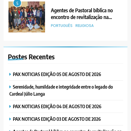
5
Agentes de Pastoral bíblica no
encontro de revitalização na
Diocese de Chimoio
PORTUGUÊS
RELIGIOSA
6
“Um movimento eclesial sem
Postes
Recentes
Cristo como centro é uma simples
organização humana” – defende o
PORTUGUÊS
RELIGIOSA
Padre Mubango
PAX NOTICIAS EDIÇÃO 05 DE AGOSTO DE 2026
7
Serenidade, humildade e integridade entre o legado do
MERCADO DE INHAMÍZUA:
Cardeal Júlio Langa
MUNICÍPIO DIZ QUE
TRANSFERÊNCIA DOS
PORTUGUÊS
SOCIEDADE
PAX NOTICIAS EDIÇÃO 04 DE AGOSTO DE 2026
VENDEDORES FOI ACEITE, MAS
SURGIRAM RESISTÊNCIAS PELO
PAX NOTICIAS EDIÇÃO 03 DE AGOSTO DE 2026
8
CAMINHO
PAX NOTICIAS EDIÇÃO 28 DE