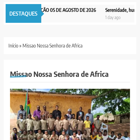
PAX NOTICIAS EDIÇÃO 05 DE AGOSTO DE 2026
Serenidade, humildad
DESTAQUES
1 day ago
1 day ago
Início
»
Missao Nossa Senhora de Africa
Missao Nossa Senhora de Africa
5
Agentes de Pastoral bíblica no
encontro de revitalização na
Diocese de Chimoio
PORTUGUÊS
RELIGIOSA
6