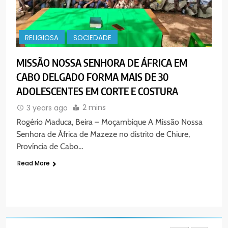
“Um movimento eclesial sem
Cristo como centro é uma simples
organização humana” – defende o
PORTUGUÊS
RELIGIOSA
Padre Mubango
RELIGIOSA
SOCIEDADE
7
MISSÃO NOSSA SENHORA DE ÁFRICA EM
MERCADO DE INHAMÍZUA:
CABO DELGADO FORMA MAIS DE 30
MUNICÍPIO DIZ QUE
ADOLESCENTES EM CORTE E COSTURA
TRANSFERÊNCIA DOS
PORTUGUÊS
SOCIEDADE
VENDEDORES FOI ACEITE, MAS
2 mins
3 years ago
SURGIRAM RESISTÊNCIAS PELO
Rogério Maduca, Beira – Moçambique A Missão Nossa
8
CAMINHO
Senhora de África de Mazeze no distrito de Chiure,
PAX NOTICIAS EDIÇÃO 28 DE
Província de Cabo…
JUNHO DE 2026
Read More
PORTUGUÊS
1
PAX NOTICIAS EDIÇÃO 05 DE
AGOSTO DE 2026