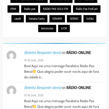
PRM
Radio pax
RADIO PAX 103.0 FM
Radio Pax PodCast
4
PAX NOTICIAS EDIÇÃO 03 DE
saude
Semana Santa
SENAMI
SERNIC
Sofala
AGOSTO DE 2026
PORTUGUÊS
terrorismo
UCM
5
Agentes de Pastoral bíblica no
on
RÁDIO-ONLINE
Betinho Benjamim Verniz
encontro de revitalização na
Diocese de Chimoio
PORTUGUÊS
RELIGIOSA
10 de June, 2026
Boa! Aqui vai uma mensage Parabéns Rádio Pax
Beira!
Que alegria poder ouvir vocês aqui de fora
6
da cidade e…
“Um movimento eclesial sem
Cristo como centro é uma simples
on
RÁDIO-ONLINE
Betinho Benjamim Verniz
organização humana” – defende o
PORTUGUÊS
RELIGIOSA
10 de June, 2026
Padre Mubango
Boa! Aqui vai uma mensage Parabéns Rádio Pax
7
Beira!
Que alegria poder ouvir vocês aqui de fora