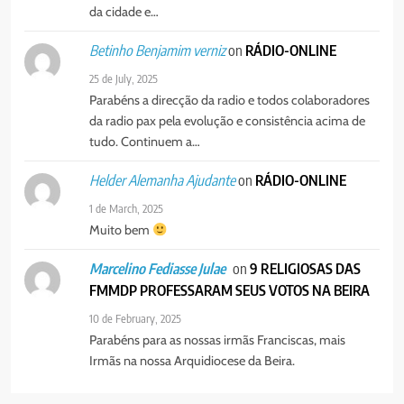
MERCADO DE INHAMÍZUA:
da cidade e…
MUNICÍPIO DIZ QUE
TRANSFERÊNCIA DOS
on
RÁDIO-ONLINE
Betinho Benjamim verniz
PORTUGUÊS
SOCIEDADE
VENDEDORES FOI ACEITE, MAS
25 de July, 2025
SURGIRAM RESISTÊNCIAS PELO
Parabéns a direcção da radio e todos colaboradores
8
CAMINHO
da radio pax pela evolução e consistência acima de
PAX NOTICIAS EDIÇÃO 28 DE
tudo. Continuem a…
JUNHO DE 2026
PORTUGUÊS
on
RÁDIO-ONLINE
Helder Alemanha Ajudante
1 de March, 2025
Muito bem
on
9 RELIGIOSAS DAS
Marcelino Fediasse Julae
FMMDP PROFESSARAM SEUS VOTOS NA BEIRA
10 de February, 2025
Parabéns para as nossas irmãs Franciscas, mais
Irmãs na nossa Arquidiocese da Beira.