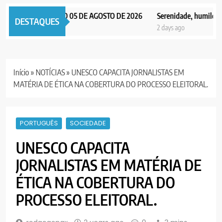
 NOTICIAS EDIÇÃO 05 DE AGOSTO DE 2026
Serenidade, humildade e 
DESTAQUES
ys ago
2 days ago
Início
»
NOTÍCIAS
»
UNESCO CAPACITA JORNALISTAS EM
MATÉRIA DE ÉTICA NA COBERTURA DO PROCESSO ELEITORAL.
PORTUGUÊS
SOCIEDADE
UNESCO CAPACITA
JORNALISTAS EM MATÉRIA DE
ÉTICA NA COBERTURA DO
PROCESSO ELEITORAL.