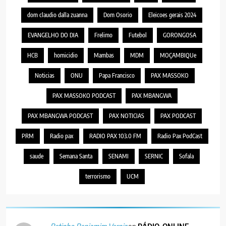
dom claudio dalla zuanna
Dom Osorio
Eleicoes gerais 2024
EVANGELHO DO DIA
Frelimo
Futebol
GORONGOSA
HCB
homicidio
Mambas
MDM
MOÇAMBIQUe
Noticias
ONU
Papa Francisco
PAX MASSOKO
PAX MASSOKO PODCAST
PAX MBANGWA
PAX MBANGWA PODCAST
PAX NOTICIAS
PAX PODCAST
PRM
Radio pax
RADIO PAX 103.0 FM
Radio Pax PodCast
saude
Semana Santa
SENAMI
SERNIC
Sofala
terrorismo
UCM