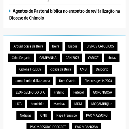
Agentes de Pastoral bíblica no encontro de revitalização na
Diocese de Chimoio
Arquidiocese da Beira
Beira
Bispos
BISPOS CATOLICOS
Cabo Delgado
CAMPANHA
CAN 2023
CARIGE
cheias
Ciclone FREDDY
cidade da Beira
CMB
Desporto
dom claudio dalla zuanna
Dom Osorio
Eleicoes gerais 2024
EVANGELHO DO DIA
Frelimo
Futebol
GORONGOSA
HCB
homicidio
Mambas
MDM
MOÇAMBIQUe
Noticias
ONU
Papa Francisco
PAX MASSOKO
PAX MASSOKO PODCAST
PAX MBANGWA