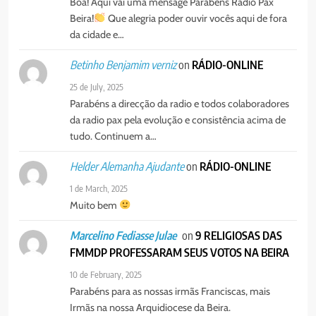
Boa! Aqui vai uma mensage Parabéns Rádio Pax
Beira!
Que alegria poder ouvir vocês aqui de fora
da cidade e…
on
RÁDIO-ONLINE
Betinho Benjamim verniz
25 de July, 2025
Parabéns a direcção da radio e todos colaboradores
da radio pax pela evolução e consistência acima de
tudo. Continuem a…
on
RÁDIO-ONLINE
Helder Alemanha Ajudante
1 de March, 2025
Muito bem
on
9 RELIGIOSAS DAS
Marcelino Fediasse Julae
FMMDP PROFESSARAM SEUS VOTOS NA BEIRA
10 de February, 2025
Parabéns para as nossas irmãs Franciscas, mais
Irmãs na nossa Arquidiocese da Beira.