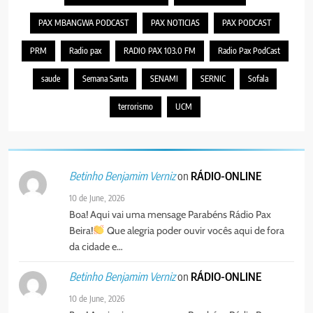
PAX MBANGWA PODCAST
PAX NOTICIAS
PAX PODCAST
PRM
Radio pax
RADIO PAX 103.0 FM
Radio Pax PodCast
saude
Semana Santa
SENAMI
SERNIC
Sofala
terrorismo
UCM
on
RÁDIO-ONLINE
Betinho Benjamim Verniz
10 de June, 2026
Boa! Aqui vai uma mensage Parabéns Rádio Pax
Beira!
Que alegria poder ouvir vocês aqui de fora
da cidade e…
on
RÁDIO-ONLINE
Betinho Benjamim Verniz
10 de June, 2026