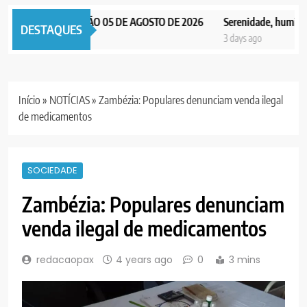
AX NOTICIAS EDIÇÃO 05 DE AGOSTO DE 2026
Serenidade, humildade 
DESTAQUES
days ago
3 days ago
Início
»
NOTÍCIAS
»
Zambézia: Populares denunciam venda ilegal
de medicamentos
SOCIEDADE
Zambézia: Populares denunciam
venda ilegal de medicamentos
redacaopax
4 years ago
0
3 mins