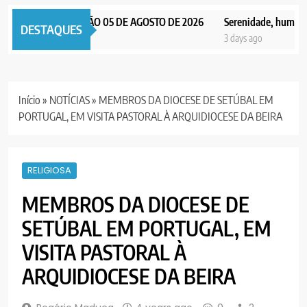
X NOTICIAS EDIÇÃO 05 DE AGOSTO DE 2026
Serenidade, humildade e
DESTAQUES
days ago
3 days ago
Início
»
NOTÍCIAS
»
MEMBROS DA DIOCESE DE SETÚBAL EM
PORTUGAL, EM VISITA PASTORAL À ARQUIDIOCESE DA BEIRA
RELIGIOSA
MEMBROS DA DIOCESE DE
SETÚBAL EM PORTUGAL, EM
VISITA PASTORAL À
ARQUIDIOCESE DA BEIRA