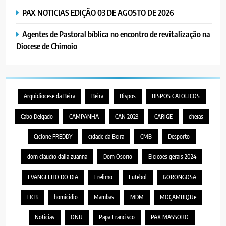
PAX NOTICIAS EDIÇÃO 03 DE AGOSTO DE 2026
Agentes de Pastoral bíblica no encontro de revitalização na
Diocese de Chimoio
Arquidiocese da Beira
Beira
Bispos
BISPOS CATOLICOS
Cabo Delgado
CAMPANHA
CAN 2023
CARIGE
cheias
Ciclone FREDDY
cidade da Beira
CMB
Desporto
dom claudio dalla zuanna
Dom Osorio
Eleicoes gerais 2024
EVANGELHO DO DIA
Frelimo
Futebol
GORONGOSA
HCB
homicidio
Mambas
MDM
MOÇAMBIQUe
Noticias
ONU
Papa Francisco
PAX MASSOKO