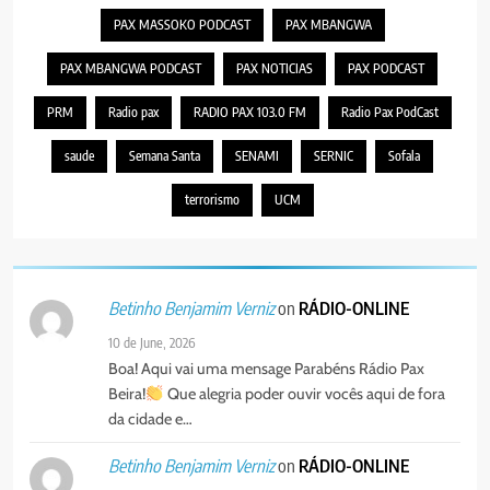
PAX MASSOKO PODCAST
PAX MBANGWA
PAX MBANGWA PODCAST
PAX NOTICIAS
PAX PODCAST
PRM
Radio pax
RADIO PAX 103.0 FM
Radio Pax PodCast
saude
Semana Santa
SENAMI
SERNIC
Sofala
terrorismo
UCM
on
RÁDIO-ONLINE
Betinho Benjamim Verniz
10 de June, 2026
Boa! Aqui vai uma mensage Parabéns Rádio Pax
Beira!
Que alegria poder ouvir vocês aqui de fora
da cidade e…
on
RÁDIO-ONLINE
Betinho Benjamim Verniz