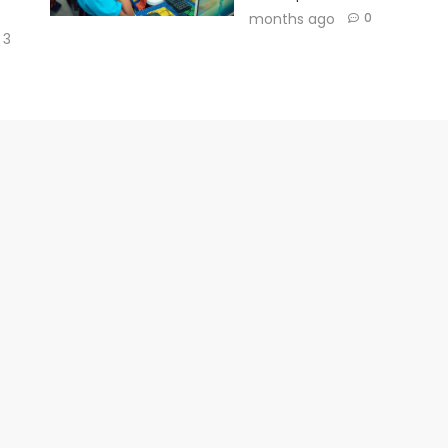
months ago
0
3