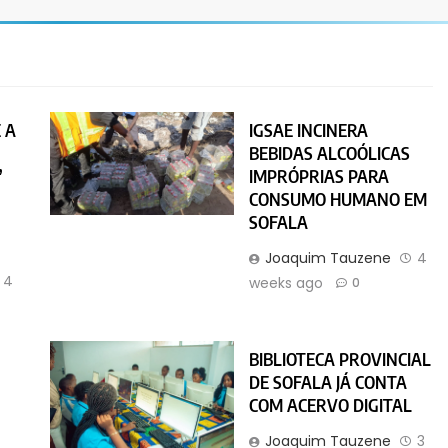
 A
IGSAE INCINERA
BEBIDAS ALCOÓLICAS
”
IMPRÓPRIAS PARA
CONSUMO HUMANO EM
SOFALA
Joaquim Tauzene
4
4
weeks ago
0
BIBLIOTECA PROVINCIAL
DE SOFALA JÁ CONTA
O
COM ACERVO DIGITAL
Joaquim Tauzene
3