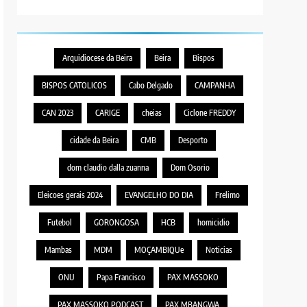
Arquidiocese da Beira
Beira
Bispos
BISPOS CATOLICOS
Cabo Delgado
CAMPANHA
CAN 2023
CARIGE
cheias
Ciclone FREDDY
cidade da Beira
CMB
Desporto
dom claudio dalla zuanna
Dom Osorio
Eleicoes gerais 2024
EVANGELHO DO DIA
Frelimo
Futebol
GORONGOSA
HCB
homicidio
Mambas
MDM
MOÇAMBIQUe
Noticias
ONU
Papa Francisco
PAX MASSOKO
PAX MASSOKO PODCAST
PAX MBANGWA