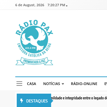
Skip
6 de August, 2026
7:20:29 PM
to
content
Rádio Pax
Emissora Católica da Beira
CASA
NOTÍCIAS
RÁDIO-ONLINE
E
Serenidade, humildade e integridade entre o legado do Cardeal Júlio L
DESTAQUES
1 day ago