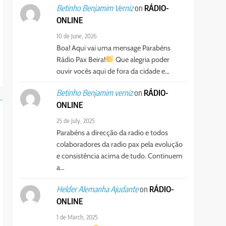
on
RÁDIO-
Betinho Benjamim Verniz
ONLINE
10 de June, 2026
Boa! Aqui vai uma mensage Parabéns
Rádio Pax Beira!
Que alegria poder
ouvir vocês aqui de fora da cidade e…
on
RÁDIO-
Betinho Benjamim verniz
ONLINE
25 de July, 2025
Parabéns a direcção da radio e todos
colaboradores da radio pax pela evolução
e consistência acima de tudo. Continuem
a…
on
RÁDIO-
Helder Alemanha Ajudante
ONLINE
1 de March, 2025