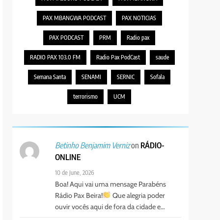
PAX MBANGWA PODCAST
PAX NOTICIAS
PAX PODCAST
PRM
Radio pax
RADIO PAX 103.0 FM
Radio Pax PodCast
saude
Semana Santa
SENAMI
SERNIC
Sofala
terrorismo
UCM
on
RÁDIO-
Betinho Benjamim Verniz
ONLINE
10 de June, 2026
Boa! Aqui vai uma mensage Parabéns
Rádio Pax Beira!
Que alegria poder
ouvir vocês aqui de fora da cidade e…